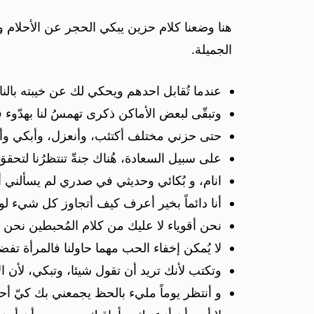
هنا وضعنا كلام حزين يبكي الحجر عن الأحلام 
الجميلة.
عندما تُقابل احدهم ويحكي لك عن خيبته بالن
وتبقّى لبعض الأماكن ذكرى تهمسُ لنا بهدّوء قائلة،
حتى حزني مختلف أكتئب، وأنعزل، وأبكي وأ
على سبيل السعادة، هُناك جنةّ تنتظرُنا لتحقق أ
انام، و بُكائي وحديثي في صدري لم يسألني أحد
أنا دائماً بخير أعرف كيف أتجاوز كل شيء ل
نحن أقوياء لا عليك من كلام المُحبطين نحن
لا يُمكن إخفاء الحب مهما حاولنا فالمرأة تفضح
وتكتب لأنك تريد أن تقول شيئا، وتبكي، لأن 
و أنتظر يوماً مليء بالحظ يجمعني بك كيّ أحت