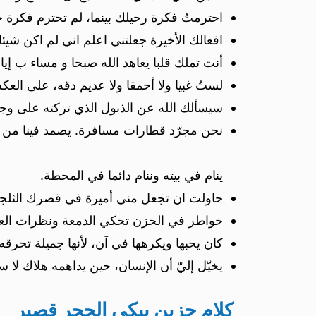
احترمتُ فكرة رحيلك بينما، لم تحترم فكرة حن
افعالك الأخيرة جعلتني اعلم اني لم اكن شيئا ل
أنت تملك قلبا يعاهد الله صبحا و مساء ب إياك 
لستُ غبيا ولا أحمقا ولا عديم دقه، على العك
سيسألك الله عن الذبول الذي تركته على وج
نحن مجرّد قطارات مسافرة. يصمد فينا من ي
ينام في بيته وننام دائما في المحطة.
حاولت ان تجعل مني أميرة في قصرك الثلج
خواطر في الحزن تحكي الدمعة ونظرات العي
كان يحبها ويكرهها في آن، لأنها جميلة تحرقه 
يخيّل إليّ أن الإنسان، حين يداهمه هلاك لا 
كلام حزين يبكي الحجر قصير