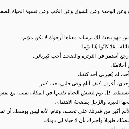
و وعن الوحدة وعن الشوق وعن الحُب وعن قسوة الحياة الصعبة 
اس فهو يبعث لك برساله معناها أرجوك لا تكن منهُم.
 لقدّ كانُوا هُنا يوّما.
رجع أستمر في الثرثرة والضحك أحب كبريائي.
حلامنّا.
، لم يُعيرني أحد كتفهُ.
وحدي، أعرف كيف أنام وفي قلبي تعب كبير.
 نستيقظ كل يوم لنعيش الحياه نفسها في المكان نفسه مع نفس 
ها الغيرة والرّجل يفضحهُ الاهتمام.
الألم أكبر من قدرتك على تحمله، وتنام، لأنه ليس بوسعك أن تس
ضنُك طويلا وأخبرك بأن لا حياة لي دونك.