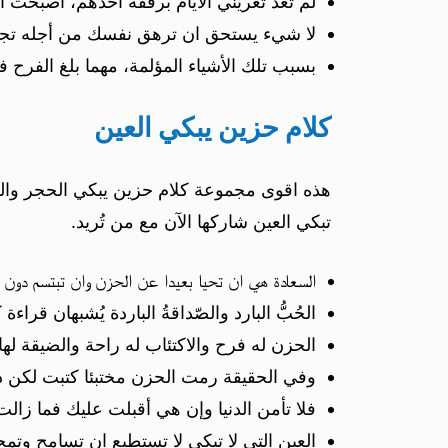
لم تعُد تغريني الأيام برفقة احدهم، أصبحت ا
لا شيء يستحق ان ترهق نفسك من أجله تج
بسبب تلك الأشياء المؤلمة، مهما بلغ الفرح 
كلام حزين يبكي العين
هذه اقوى مجموعة كلام حزين يبكي الحجر والعي
تبكي العين شاركها الآن مع من تُريد.
السعادة هي ان تحيا بعيدا عن الحزن وان تبتسم دو
الحُبُّ البارد والصّداقةُ الباردة يُشبهان قر
الحزن له فرح والاكتئاب له راحة والضيقة ل
وفي الحقيقة رمت الحزن مختبئا كتبت لكن دم
فلا تأمن الدنيا وإن هي أقبلت عليك فما زالت
العين التي لا تبكي لا تستطيع ان تسامح وتم