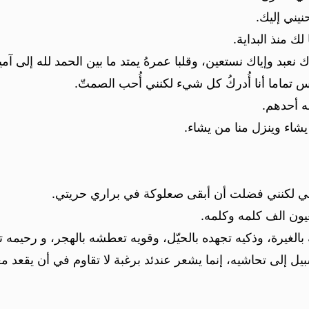
يني إليك.
ك منذ البداية.
نعبد وإياك نستعين، وقلبا عمرهُ يمتد ما بين الحمد لله إلى آمين
س تماما أنا أُدركُ كل شيء لكنني أُحب الصمتّ.
ه أحدهم.
شاء وينزل منا من يشاء.
ي لكنني فضلت أن أبقى صعلوكة في براري حريتي.
ون الف كلمه وكلمه.
بالغيرة، وذكيه تجهده بالحيّل، وقويه تعطشه بالهجر، و رحيمه تق
سبيل إلى تحاشيه، إنما يشعر عندئد برغبة لا تقاوم في أن يقعد 