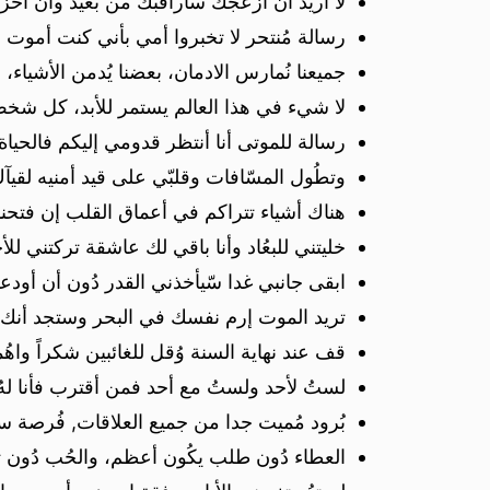
لا أريد أن أزعجك سأراقبك من بعيد وأن أح
رسالة مُنتحر لا تخبروا أمي بأني كنت أموت ح
جميعنا نُمارس الادمان، بعضنا يُدمن الأشياء،
لا شيء في هذا العالم يستمر للأبد، كل شخص
رسالة للموتى أنا أنتظر قدومي إليكم فالحياة 
وتطُول المسّافات وقلبّي على قيد أمنيه لقيآك
هناك أشياء تتراكم في أعماق القلب إن فتحنا
خليتني للبعُاد وأنا باقي لك عاشقة تركتني لل
ابقى جانبي غدا سّيأخذني القدر دُون أن أودع
تريد الموت إرم نفسك في البحر وستجد أنك ت
قف عند نهاية السنة وُقل للغائبين شكراً و
لستُ لأحد ولستُ مع أحد فمن أقترب فأنا لهُ أ
بُرود مُميت جدا من جميع العلاقات, فُرصة 
العطاء دُون طلب يكُون أعظم، والحُب دُون تر