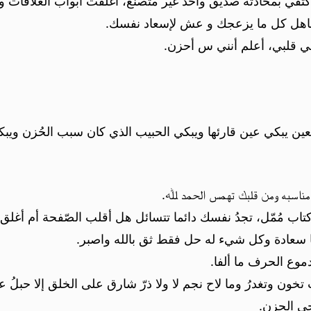
كتفي بمحادثة صديق واحد غير متصنّع، أغلقت أبواب العلاقات واك
اهل كل ما يزعجك و عش لإسعاد نفسك.
في قلبي، أعلم أنني س أحزن.
ن يبكي عين قارئها ويبكي الحبيب الذي كان سبب الحُزن ويبك
ن مناسبه ومن قلبك تهمس الحمد ﷲ.
اءة كتاب مُمّل، تجدُ نفسك دائما تتسائل هل أقلب الصّفحة أم أغلق 
ها سعادة وكل شيء له حل فقط ثق بالله واصبر.
وع الحرف ما ألفا.
 تخون وتغدرُ وما لاح نجم لا ولا ذرّ شارق على الخلق إلا حبلُ 
حي الحزن.