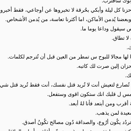
زنوك سأقترب.
زنا كل ليلة وأبكي بحُرقة لا تخبروها عن أوجاعي، فقط أخبروها
 وبعضنا يُدمن الأماكن، اما أكثرنا تعاسة، من يُدمن الأشخاص.
 سيقول وداعا يوما ما.
لا تطاق.
.
 لها مجالا للبوح س تمطر من العين قبل أن تُترجم لكلمات.
أحزان إلين صرت لك كاتبه.
ك.
ُصارع لتعيش أنت لا تُريد قتل نفسك، أنت فقط تُريد قتل شيء
اهُمس ل قلبك انك ستكون اقوى وستفعل.
قرب ومن أبتعد فأنا لهُ أبعد.
سعيدة لمن يذهب.
دُد يكُون أرُوع، والصداقة دُون مصالح تكُونُ أصدق.