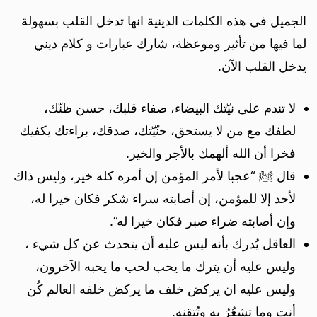
الجميل في هذه الكلمات الدينية انها تدخل القلب بسهولة
لما فيها من تأثير وموعظة، شارك عبارات و كلام ديني
يدخل القلب الآن.
لا تندم على نيّتك البيضاء، صفاء قلبك، حسن ظنّك،
لطفك مع من لا يستحق، حنّيّتك، صدقك، براءتك يكفيك
فخرا أن الله ألهمك بالأجر والخير.
قال ﷺ “عجبا لأمر المؤمن إن أمره كله خير، وليس ذاك
لأحد إلا للمؤمن، إن أصابته سراء شكر فكان خيرا له،
وإن أصابته ضراء صبر فكان خيرا له”.
العاقل يُدرك بأنه ليس عليه أن يتحدث عن كل شيء ،
وليس عليه أن يترك ما يحب لحب ما يحبه الآخرون،
وليس عليه ان يركض خلف ما يركض خلفه العالم كُن
أنت وما تشعُرُ به وتُتقنه.