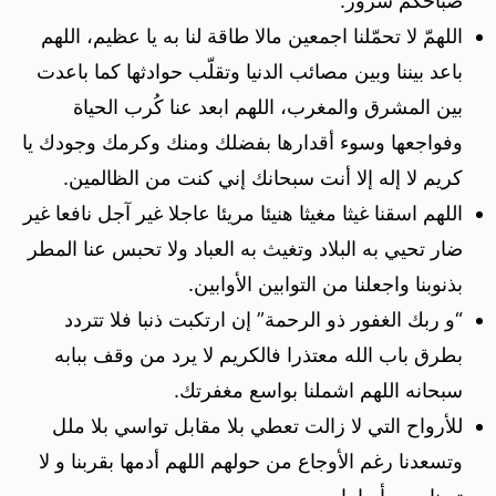
صباحكم سرور.
اللهمّ لا تحمّلنا اجمعين مالا طاقة لنا به يا عظيم، اللهم
باعد بيننا وبين مصائب الدنيا وتقلّب حوادثها كما باعدت
بين المشرق والمغرب، اللهم ابعد عنا كُرب الحياة
وفواجعها وسوء أقدارها بفضلك ومنك وكرمك وجودك يا
كريم لا إله إلا أنت سبحانك إني كنت من الظالمين.
اللهم اسقنا غيثا مغيثا هنيئا مريئا عاجلا غير آجل نافعا غير
ضار تحيي به البلاد وتغيث به العباد ولا تحبس عنا المطر
بذنوبنا واجعلنا من التوابين الأوابين.
“و ربك الغفور ذو الرحمة” إن ارتكبت ذنبا فلا تتردد
بطرق باب الله معتذرا فالكريم لا يرد من وقف ببابه
سبحانه اللهم اشملنا بواسع مغفرتك.
للأرواح التي لا زالت تعطي بلا مقابل تواسي بلا ملل
وتسعدنا رغم الأوجاع من حولهم اللهم أدمها بقربنا و لا