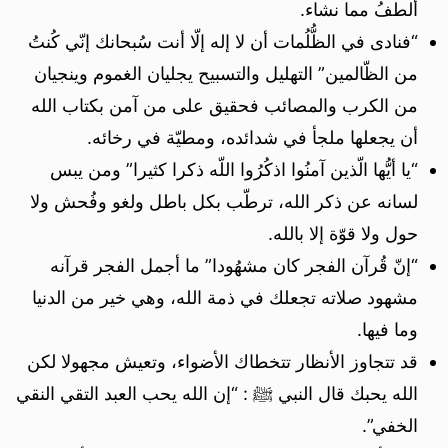
ألطفُ مما نشاء.
“فنادى في الظُّلُمات أن لا إله إلّا أنت سُبحانك إنّي كُنتُ
من الظّالمين” التهليل والتسبيح يجليان الغموم وينجيان
من الكرب والمصائب فحقيق على من آمن بكتاب الله
أن يجعلها ملجأ في شدائده، ومطيّة في رخائه.
“يا أيُّها الّذين آمنُوا اذكُرُوا اللّه ذكرا كثيرا” ومن يبس
لسانه عن ذكر الله، ترطّب بكل باطل ولغو وفُحش ولا
حول ولا قوّة إلا بالله.
“إنّ قُرآن الفجر كان مشهُودا” ما أجمل الفجر قرآنه
مشهود صلاته تجعلك في ذمة الله، وهي خير من الدنيا
وما فيها.
قد تتجاوز الأنظار تتخطاك الأضواء، وتعيش مجهولا لكن
الله يحبك قال النبي ﷺ : “إن الله يحب العبد التقي النقي
الخفي”.