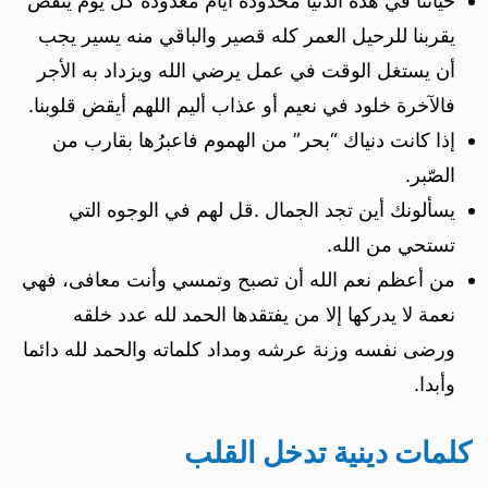
حياتنا في هذه الدنيا محدودة أيام معدودة كل يوم ينقص
يقربنا للرحيل العمر كله قصير والباقي منه يسير يجب
أن يستغل الوقت في عمل يرضي الله ويزداد به الأجر
فالآخرة خلود في نعيم أو عذاب أليم اللهم أيقض قلوبنا.
إذا كانت دنياك “بحر” من الهموم فاعبرُها بقارب من
الصّبر.
يسألونك أين تجد الجمال .قل لهم في الوجوه التي
تستحي من الله.
من أعظم نعم الله أن تصبح وتمسي وأنت معافى، فهي
نعمة لا يدركها إلا من يفتقدها الحمد لله عدد خلقه
ورضى نفسه وزنة عرشه ومداد كلماته والحمد لله دائما
وأبدا.
كلمات دينية تدخل القلب