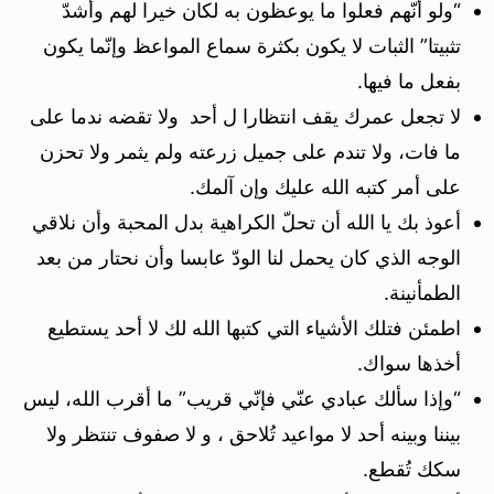
“ولو أنّهم فعلوا ما يوعظون به لكان خيرا لهم وأشدّ
تثبيتا” الثبات لا يكون بكثرة سماع المواعظ وإنّما يكون
بفعل ما فيها.
لا تجعل عمرك يقف انتظارا ل أحد ولا تقضه ندما على
ما فات، ولا تندم على جميل زرعته ولم يثمر ولا تحزن
على أمر كتبه الله عليك وإن آلمك.
أعوذ بك يا الله أن تحلّ الكراهية بدل المحبة وأن نلاقي
الوجه الذي كان يحمل لنا الودّ عابسا وأن نحتار من بعد
الطمأنينة.
اطمئن فتلك الأشياء التي كتبها الله لك لا أحد يستطيع
أخذها سواك.
“وإذا سألك عبادي عنّي فإنّي قريب” ما أقرب الله، ليس
بيننا وبينه أحد لا مواعيد تُلاحق ، و لا صفوف تنتظر ولا
سكك تُقطع.