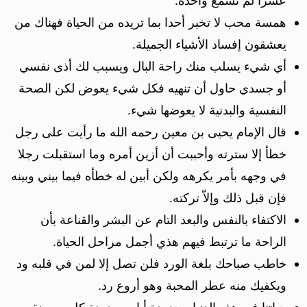
عشرا لم تسمع واحدة.
همسة محب لا تخبر أحدا بما تريده من الحياة فهناك من
يعشقون إفساد الأشياء الجميلة.
أي شيء يسلب منك راحة البال ويسبب لك أذى نفسي
أو جسدي حاول أن تنهيه فكل شيء يعوض لكن الصحة
النفسية والبدنية لا يعوضها شيء.
قال الإمام يحيى بن معين رحمه الله ما رأيت على رجل
خطأ إلا سترته وأحببت أن أزين أمره وما استقبلت رجلا
في وجهه بأمر يكرهه ولكن أبين له خطأه فيما بيني وبينه
فإن قبل ذلك وإلاّ تركته.
الاكتفاء بالنفس والبعد التام عن البشر والقناعة بأن
الراحة ما ترتبط فيهم هذي أجمل مراحل الحياة.
خاطب صباحك بلغة الورد فلن تصل إلا لمن في قلبه ود
ويكفيك منه عطر المحبة وهو أروع رد.