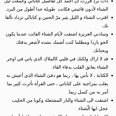
ذات برد قررت أن أجمد كل تفاصيل كتاباتي وجمعت ليل
الشتاء لأدون قائمتي فكانت طويلة جدا أطول من البرد.
اقترب الشتاء و الليل يثير مرّ الحنين و كتاباتّي تزداد تألقا
بك.
وسادتي العزيزة اشتقت لأيام الشتاء الفائت عندما يكون
الجو باردا ومظلما كنت أضمك بشده لأشعر بدفئك
وبحنانك.
قد لا اراك ولكنك في قلبي كالملاك الذي ياتي في اوخر
الشتاء يعانق القلب بدفاء القاء.
الكتابة ، لا بأس بها ، ربما هو دفئ الشتاء الذي أعيش به
يغلب بمزاجية على كتاباتي ، حتى القرأة تأثرت كثير بما
أمر به من كسل ربما.
اشتقت الى الشتاء والنار المشتعلة وكوبا من الحليب
عجل ايها الّشتاء.