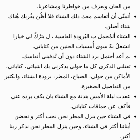
من الحان ونعزف من خواطرنا ومشاعرنا.
أتمنّى أن أتقاسم معك ذلك الشتاء فلا أظُن بقُربك هُناك
شتاء أصلن.
الشتاء ألمُحمل ب البُرودة القاسية ، ل يترُكّ لي خيارا
انشغلُ بهّ سوى أُمسيات الحنين من كتاباتي.
لم أعد أحتمل برد الشتاء دون أن تُدفيني أنفاسك.
تقتلني الذكرى كل ما حولي يذكرني بك اشيائي، كتاباتي،
الأماكن من حولي، الصباح، المطر، برودة الشتاء، والكثير
من التفاصيل الصغيرة.
عقدت ليلة الأمس هدنة مع الشتاء بان يكف برده عني
فأكف عن حماقات كتاباتي.
في الشتاء حين ينزل المطر نحن نحب أكثر و نحضن
أبنائنا أكثر في الشتاء، وحين ينزل المطر نحن نذكر ربنا
أكثر.