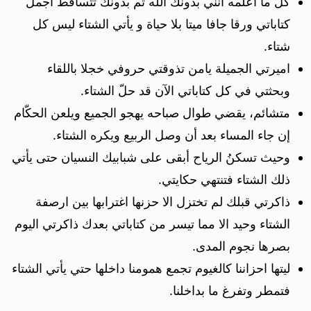
كل ما اعلمه انني بدونك الله ثم بدونك تتساقط أجمل
كتاباتي ورقا جافا ميتا بلا حياة و يأتي الشتاء ليس كل
شتاء.
اميرتي الجميلة يامن تذوقتي حروفي خجلا باللقاء
وبحثتي في كل كتاباتي الآن قد حلّ الشتاء.
متشائم، يقضي طوال صباحه يهجو الجميع ويلعن الحكّام
إن جاء المساء بعد أن وصل الربيع ويكره الشتاء.
وحيث تسكنُ الرياح أبقى على شبابيك النسيان حتى يأتي
ذلك الشتاء فتنتهي حكايتي.
ذاكرتي قبلك لم تختزل الا حزنها اغترابها بين ارصفة
الشتاء وحيد الا مما تيسر من كتاباتي بعدك ذاكرتي اليوم
بصرها نجوم المدى.
ليتها احزاننا كالغيوم تجمع همومنا داخلها حتي يأتي الشتاء
فتمطر وتفرغ ما بداخلنا.