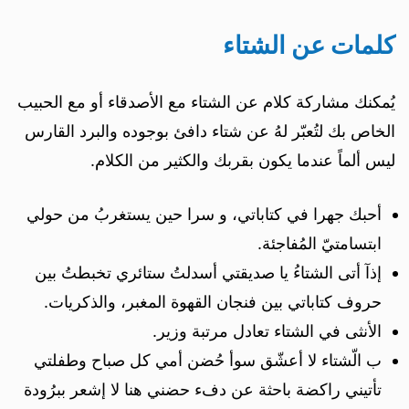
كلمات عن الشتاء
يُمكنك مشاركة كلام عن الشتاء مع الأصدقاء أو مع الحبيب
الخاص بك لتُعبّر لهُ عن شتاء دافئ بوجوده والبرد القارس
ليس ألماً عندما يكون بقربك والكثير من الكلام.
أحبك جهرا في كتاباتي، و سرا حين يستغربُ من حولي
ابتسامتيّ المُفاجئة.
إذآ أتى الشتاءُ يا صديقتي أسدلتُ ستائري تخبطتُ بين
حروف كتاباتي بين فنجان القهوة المغبر، والذكريات.
الأنثى في الشتاء تعادل مرتبة وزير.
ب الّشتاء لا أعشّق سوأ حُضن أمي كل صباح وطفلتي
تأتيني راكضة باحثة عن دفء حضني هنا لا إشعر ببرُودة