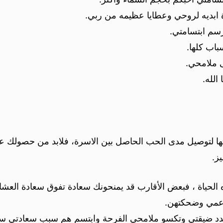
 ابديه لروحي وعطايا عظيمه من ربي.
رسم ابتسامتي.
باب كلها.
ى ملامحي.
الله.
ماتها لتوصيل مدى الحب الحاصل بين الاسرة، فلابد من حصولك ع
ز.
لحياة ، فبعض الأقارب قد يمنحونك سعادة تفوق سعادة العشا
 عمي وضحكتهن.
بدد ضيقتي وتكسو ملامحي الفرحة وابتسم هم سبب سعادتي س