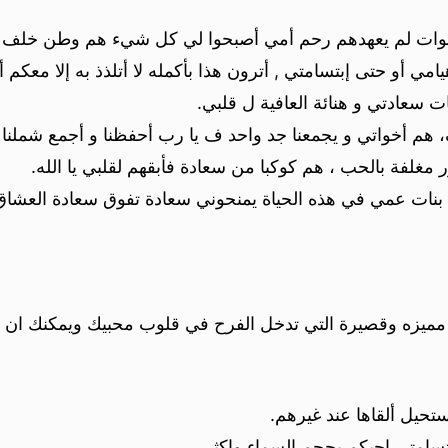
اخوات لم يعهدهم رحم أمي أصبحوا لي كل شيء هم وطن خلف 
ي أو حتى إبتسامتي , أترون هذا بأكمله لا أتلذذ به إلا معكم أ
سعادتي و هنائة العافية ل قلبي.
هم أخواتي و يجمعنا جد واحد ف يا رب أحفظنا و أجمع شملنا دو
 مغلفة بالحب ، هم كوكبا من سعادة فأبقهم لقلبي يا الله.
ات عمي في هذه الحياة يمنحوني سعادة تفوق سعادة العشاق
مميزه وقصيرة التي تدخل الفرح في قلوب محبيك ويمكنك ان ت
حيل ألقاها عند غيرهم.
تسامتي احبكم بحجم السماء واكثر.