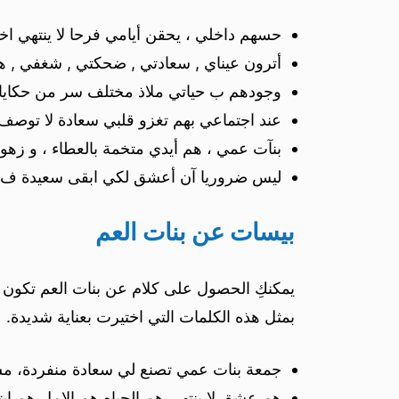
حسهم داخلي ، يحقن أيامي فرحا لا ينتهي 
أترون عيناي , سعادتي , ضحكتي , شغفي , هيام
وجودهم ب حياتي ملاذ مختلف سر من حكايات 
عند اجتماعي بهم تغزو قلبي سعادة لا توصف، 
بنآت عمي ، هم أيدي متخمة بالعطاء ، و زهور
ليس ضروريا آن أعشق لكي ابقى سعيدة ف بن
بيسات عن بنات العم
يمكنكِ الحصول على كلام عن بنات العم تكون 
بمثل هذه الكلمات التي اختيرت بعناية شديدة.
جمعة بنات عمي تصنع لي سعادة منفردة، مست
هم عشق لا ينتهي هم الحياه هم الامل هم اب