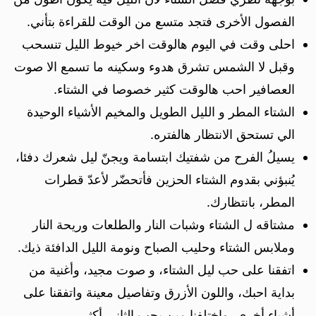
الفصول الأخرى فتجد متسع من الوقت للقراءة بتأني.
احلى وقت في اليوم هالوقت اخر خيوط الليل تنسحب
وقبل لا الشمس تشرق هدوء وسكينه ما تسمع الا صوت
العصافير احب هالوقت كثير خصوصا في الشتاء.
الشتاء المطر و الليل الطويل والمخيم الأشياء الوحيدة
الي تستحق الانتظار هالفتره.
يسيلُ الفرح من شفتيك ابتسامة ويجنّ ليل شعرك دفئا،
يُنبؤني بقدوم الشتاء الحزين فأتحضّر لأعدّ قطرات
المطر، بانتظارك.
مشتاقه ل الشتاء وشبات النار والطلعات وريحة النار
وملابس الشتاء وحليب الصباح ونومة الليل الدافئة ذيك.
اتفقنا على حب ليل الشتاء، و صوت مجيد، وأغنية من
بداية احبك، واللون الأزرق وتفاصيل معينة واتفقنا على
أشياء أخرى، واختلفنا مين يحب الثاني أكثر.