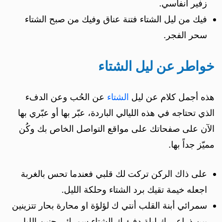
زفير أنفاسي.
فيك من ليل الشتاء فتنة عناق وفيك من صبح الشتاء
سحر الفجر.
خواطر عن ليل الشتاء
هذه أجمل كلام عن ليل
الشتاء
عن الحُب وعن الدفء
الذي تحتاجه في هذه الليالي الباردة، عبّر بها أو عبّري بها
الآن على صفحاتك على مواقع التواصل الخاص بك وكُن
مميّز جداً بها.
على ذاك الركن تركت لك قلبي فعندما تحس بالغربة
اجعله خيمة تقيك برد الشتاء وحلكة الليل.
سمرائي أبنة القلب أنتي ك لؤلؤة او محارة بحار تتزينين
بين ذراعي ك ليلة دفئ ك الشتاء سمرائي حنين الليل