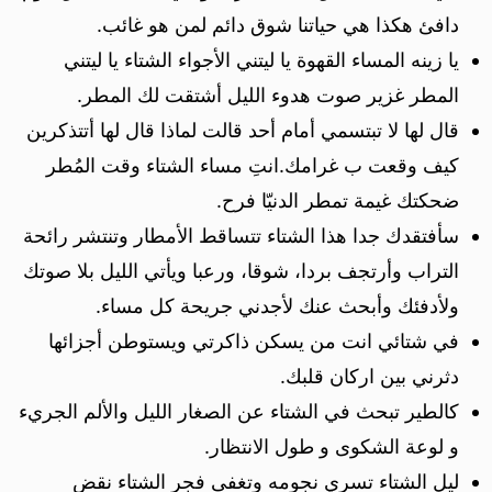
دافئ هكذا هي حياتنا شوق دائم لمن هو غائب.
يا زينه المساء القهوة يا ليتني الأجواء الشتاء يا ليتني
المطر غزير صوت هدوء الليل أشتقت لك المطر.
قال لها لا تبتسمي أمام أحد قالت لماذا قال لها أتتذكرين
كيف وقعت ب غرامك.انتِ مساء الشتاء وقت المُطر
ضحكتك غيمة تمطر الدنيّا فرح.
سأفتقدك جدا هذا الشتاء تتساقط الأمطار وتنتشر رائحة
التراب وأرتجف بردا، شوقا، ورعبا ويأتي الليل بلا صوتك
ولأدفئك وأبحث عنك لأجدني جريحة كل مساء.
في شتائي انت من يسكن ذاكرتي ويستوطن أجزائها
دثرني بين اركان قلبك.
كالطير تبحث في الشتاء عن الصغار الليل والألم الجريء
و لوعة الشكوى و طول الانتظار.
ليل الشتاء تسري نجومه وتغفى فجر الشتاء نقض