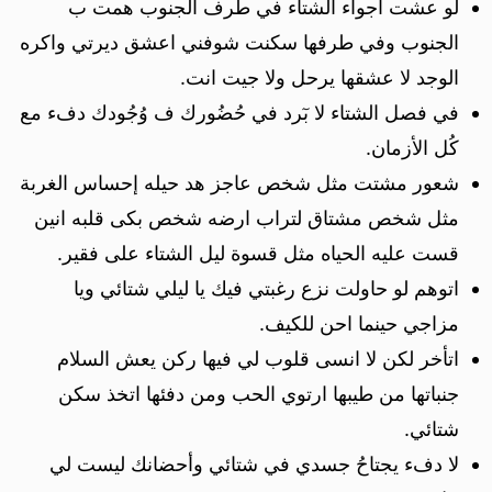
لو عشت أجواء الشتاء في طرف الجنوب همت ب
الجنوب وفي طرفها سكنت شوفني اعشق ديرتي واكره
الوجد لا عشقها يرحل ولا جيت انت.
في فصل الشتاء لا بٓرد في حُضُورك ف وُجُودك دفء مع
كُل الأزمان.
شعور مشتت مثل شخص عاجز هد حيله إحساس الغربة
مثل شخص مشتاق لتراب ارضه شخص بكى قلبه انين
قست عليه الحياه مثل قسوة ليل الشتاء على فقير.
اتوهم لو حاولت نزع رغبتي فيك يا ليلي شتائي ويا
مزاجي حينما احن للكيف.
اتأخر لكن لا انسى قلوب لي فيها ركن يعش السلام
جنباتها من طيبها ارتوي الحب ومن دفئها اتخذ سكن
شتائي.
لا دفء يجتاحُ جسدي في شتائي وأحضانك ليست لي