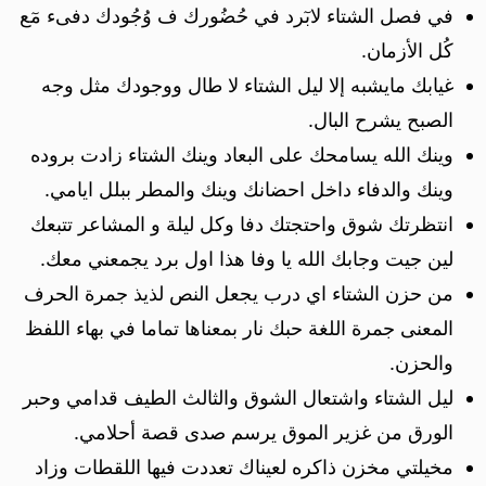
في فصل الشتاء لابٓرد في حُضُورك ف وُجُودك دفىء مٓع
كُل الأزمان.
غيابك مايشبه إلا ليل الشتاء لا طال ووجودك مثل وجه
الصبح يشرح البال.
وينك الله يسامحك على البعاد وينك الشتاء زادت بروده
وينك والدفاء داخل احضانك وينك والمطر ببلل ايامي.
انتظرتك شوق واحتجتك دفا وكل ليلة و المشاعر تتبعك
لين جيت وجابك الله يا وفا هذا اول برد يجمعني معك.
من حزن الشتاء اي درب يجعل النص لذيذ جمرة الحرف
المعنى جمرة اللغة حبك نار بمعناها تماما في بهاء اللفظ
والحزن.
ليل الشتاء واشتعال الشوق والثالث الطيف قدامي وحبر
الورق من غزير الموق يرسم صدى قصة أحلامي.
مخيلتي مخزن ذاكره لعيناك تعددت فيها اللقطات وزاد