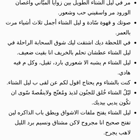
مر في ليل الشتاء الطويل بين زوايا المبّاني وأغصان
الورود مر واسقيني حب وشعور.
صوتك و قهوة سّادة و ليل الشتاء أجمل ثلاث أشياء مرت
بالعمر.
في اللحظة ديك اشتقت ليك شوق السحابة الراحلة في
ليل الشتاء عطشان تحلم بالخريف انا بقيت ضعيف.
ليل الشتاء م يشبه الا شعوري بارد، ثقيل، وكل م فيه
هادي.
كنت بالشتاء وم يحتاج اقول لكم عن لقى ب ليل الشتاء.
ليّلُ الشتاء خُلق للجنُون لذيذ ومُغنّج ولاينقُصهّ سّوى ان
تكُون يديي بيديك.
ليل الشتاء يفتح ملفات الاشواق ويطق باب الذاكره لين
تفتح صحيح انا مجروح لاكن مشتاق ونسيم برد الليل
لاهب يجرح.