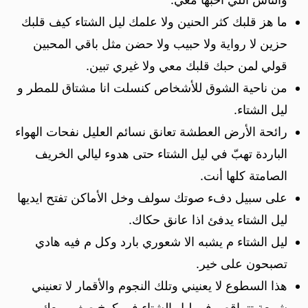
ما هز قلبك كثر الحنين ولا علمك ليل الشتاء كيف قلبك
حزين لا رواية ولا حبيب ولا حضن مثل باقي المحبين
قولي لمن حبك قلبك معي ولا غيري تبين.
من ناحية الشوق للأشخاص كنسلت انا مشتاق للمطر و
ليل الشتاء.
رائحة الأرض العطشة تعانق نسائم العليل نفحات الهواء
الباردة تهبّ في ليل الشتاء حتى هدوء ليالي الخريف
الصامتة كلها أنت.
على سبيل دفء صوتك سولف وخل الأماكن تفتح ايديها
ليل الشتاء يدفئ اذا عانق حكاك.
ليل الشتاء م يشبه الا شعوري بارد وكل م فيه هادي
تصبحون على خير.
هذا السطوع لا يعنيني وتلك النجوم والأقمار لا تعنيني
شمعة تتراقص في ليل الشتاء في كوخ صغير معك