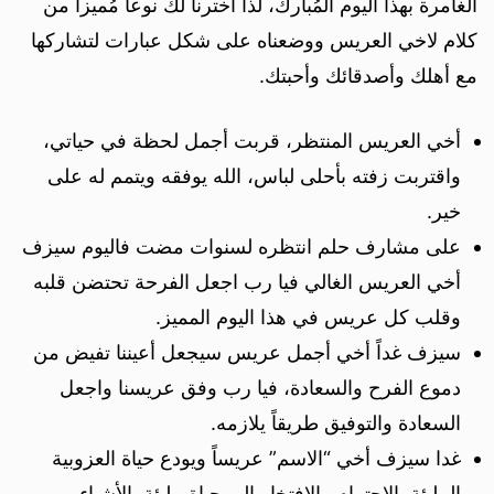
الغامرة بهذا اليوم المُبارك، لذا اخترنا لك نوعاً مُميزاً من
كلام لاخي العريس ووضعناه على شكل عبارات لتشاركها
مع أهلك وأصدقائك وأحبتك.
أخي العريس المنتظر، قربت أجمل لحظة في حياتي،
واقتربت زفته بأحلى لباس، الله يوفقه ويتمم له على
خير.
على مشارف حلم انتظره لسنوات مضت فاليوم سيزف
أخي العريس الغالي فيا رب اجعل الفرحة تحتضن قلبه
وقلب كل عريس في هذا اليوم المميز.
سيزف غداً أخي أجمل عريس سيجعل أعيننا تفيض من
دموع الفرح والسعادة، فيا رب وفق عريسنا واجعل
السعادة والتوفيق طريقاً يلازمه.
غدا سيزف أخي “الاسم” عريساً ويودع حياة العزوبية
المليئة بالاحترام والافتخار إلى حياة مليئة بالأشياء