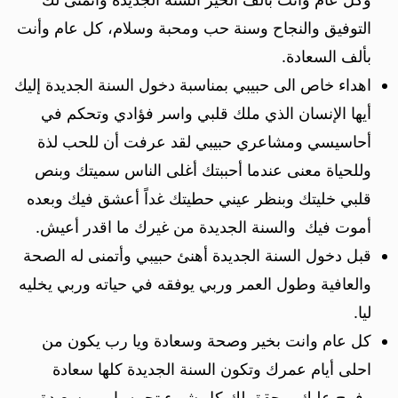
التوفيق والنجاح وسنة حب ومحبة وسلام، كل عام وأنت
بألف السعادة.
اهداء خاص الى حبيبي بمناسبة دخول السنة الجديدة إليك
أيها الإنسان الذي ملك قلبي واسر فؤادي وتحكم في
أحاسيسي ومشاعري حبيبي لقد عرفت أن للحب لذة
وللحياة معنى عندما أحببتك أغلى الناس سميتك وبنص
قلبي خليتك وبنظر عيني حطيتك غداً أعشق فيك وبعده
أموت فيك والسنة الجديدة من غيرك ما اقدر أعيش.
قبل دخول السنة الجديدة أهنئ حبيبي وأتمنى له الصحة
والعافية وطول العمر وربي يوفقه في حياته وربي يخليه
ليا.
كل عام وانت بخير وصحة وسعادة ويا رب يكون من
احلى أيام عمرك وتكون السنة الجديدة كلها سعادة
وفرح عليك ويحقق لك كل شيء تحبيه يا رب سعيدة