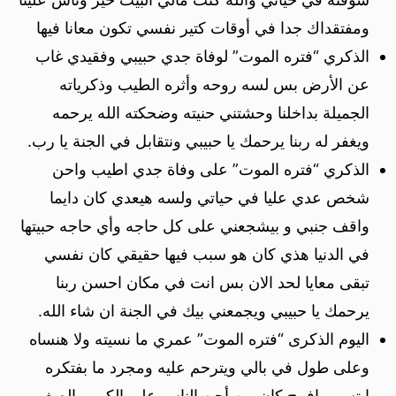
ومفتقداك جدا في أوقات كتير نفسي تكون معانا فيها
الذكري “فتره الموت” لوفاة جدي حبيبي وفقيدي غاب
عن الأرض بس لسه روحه وأثره الطيب وذكرياته
الجميلة بداخلنا وحشتني حنيته وضحكته الله يرحمه
ويغفر له ربنا يرحمك يا حبيبي ونتقابل في الجنة يا رب.
الذكري “فتره الموت” على وفاة جدي اطيب واحن
شخص عدي عليا في حياتي ولسه هيعدي كان دايما
واقف جنبي و بيشجعني على كل حاجه وأي حاجه حبيتها
في الدنيا هذي كان هو سبب فيها حقيقي كان نفسي
تبقى معايا لحد الان بس انت في مكان احسن ربنا
يرحمك يا حبيبي ويجمعني بيك في الجنة ان شاء الله.
اليوم الذكرى “فتره الموت” عمري ما نسيته ولا هنساه
وعلى طول في بالي ويترحم عليه ومجرد ما بفتكره
ابتسم وافرح كان من أحن الناس على الكبير والصغير