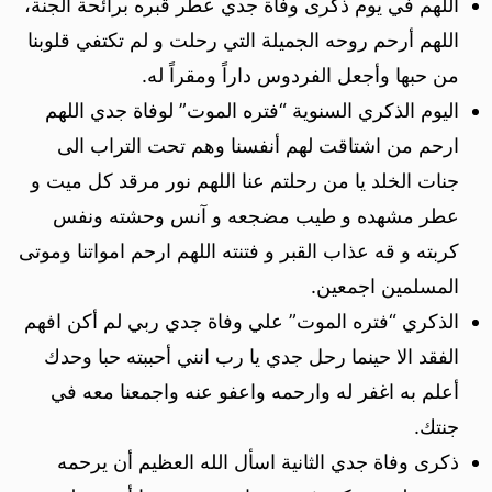
اللهم في يوم ذكرى وفاة جدي عطر قبره برائحة الجنة،
اللهم أرحم روحه الجميلة التي رحلت و لم تكتفي قلوبنا
من حبها وأجعل الفردوس داراً ومقراً له.
اليوم الذكري السنوية “فتره الموت” لوفاة جدي اللهم
ارحم من اشتاقت لهم أنفسنا وهم تحت التراب الى
جنات الخلد يا من رحلتم عنا اللهم نور مرقد كل ميت و
عطر مشهده و طيب مضجعه و آنس وحشته ونفس
كربته و قه عذاب القبر و فتنته اللهم ارحم امواتنا وموتى
المسلمين اجمعين.
الذكري “فتره الموت” علي وفاة جدي ربي لم أكن افهم
الفقد الا حينما رحل جدي يا رب انني أحببته حبا وحدك
أعلم به اغفر له وارحمه واعفو عنه واجمعنا معه في
جنتك.
ذكرى وفاة جدي الثانية اسأل الله العظيم أن يرحمه