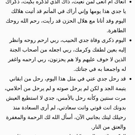
أنعاك أم أنعى لمن نعيت، ذاك الذي لذكره بكيت، ذكراك
يا جدي هذا يومها وإني أراك في المأتم قد أتيت هلالك
اليوم وقد أتانا مع هلال الحزن قد رأيت، رحم الله روحك
الطاهرة.
اليوم ذكرى وفاة جدي الحبيب، ربي ارحم روحه وانظر
إليه بعين لطفك وكرمك، ربي اجعله من أصحاب الجنة
الذين لا خوف عليهم ولا هم يحزنون، ربي ارحمه واغفر
له واجمعنا به في جناتك.
قد رحل جدي عني في مثل هذا اليوم، رحل من ابقاني
يتيمة الجد و لكن لم يرحل صوته و لم يرحل من أحلامي،
مرت سنتين وكأنه رحل بالأمس، جدي لا استطيع العيش
بدونك انت قوتي وانت سعادتي، لم أرى السعادة منذ
رحيلك ليتك بجانبي الآن، أسأل الله لك الرحمة والمغفرة
والعتق من النار.