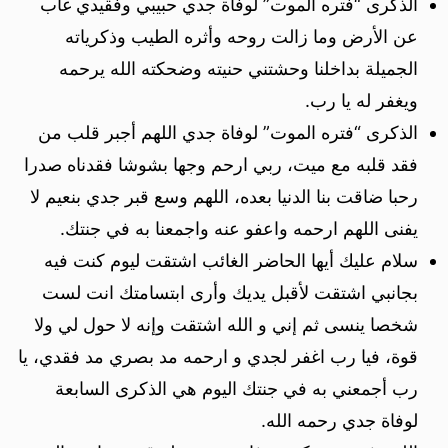
الذكرى “فتره الموت” لوفاة جدي حبيبي وفقيدي غاب
عن الأرض وما زالت روحه وأثره الطيب وذكرياته
الجميلة بداخلنا وحشتني حنيته وضحكته الله يرحمه
ويغفر له يا رب.
الذكرى “فتره الموت” لوفاة جدي اللهم أجبر قلب من
فقد قلبه مع ميت، ربي ارحم وجها بشوشا فقدناه صدرا
رحبا ضاقت بنا الدنيا بعده، اللهم وسع قبر جدي بنعيم لا
يفنى اللهم ارحمه واعفو عنه واجمعنا به في جنتك.
سلام عليك أيها الحاضر الغائب اشتقت ليوم كنت فيه
بجانبي اشتقت لأقبل يديك وأرى ابتسامتك انت لست
شخصا ينسى ثم إني و الله اشتقت وإنه لا حول لي ولا
قوة، فيا رب اغفر لجدي و ارحمه مد بصري مد فقدي، يا
رب أجمعني به في جنتك اليوم هي الذكرى السابعة
لوفاة جدي رحمه الله.