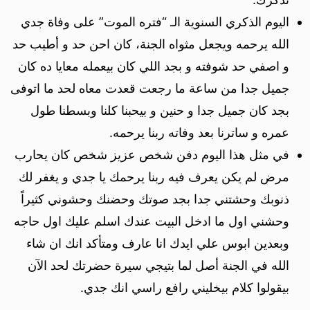
اليوم الذكري السنوية الـ “فتره الموت” على وفاة جدي
الله يرحمه ويجعل مثواه الجنة، كان احن حد و أطيب حد
و اصفي حد شوفته و بجد اللي كان بيعمله معايا ده كان
جميل جدا من ساعة ما رجعت قعدت معاه لحد ما اتوفى
بجد كان جميل جدا و حنين و بيحبنا كلنا وبسطنا طول
عمره و ساترنا بعد وفاته ربنا يرحمه.
في مثل هذا اليوم دفن شخص عزيز شخص كان يحارب
مرض لم يكن يعرف فيه ربنا يرحمك يا جدي و يغفر لك
ذنوبك وحشتني جدا بجد صوتك وحضنك وحشوني كثيراً
وحشني اول ما ادخل البيت عندك اسلم عليك اول حاجه
وبعدين ابوس علي ايدك انا عارف ومتأكد انك ان شاء
الله في الجنة أصل لما بتيجي سيرة حضرتك لحد الآن
بيقولوا كلام بيخليني رافع راسي انك جدي.