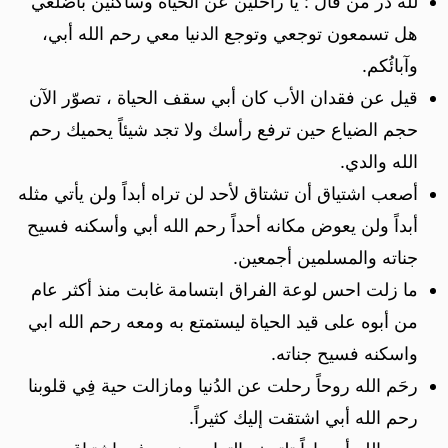
لله در من قال : يا راحلين عن الحياة وساكنين بأضلعي
هل تسمعون توجعي وتوجع الدنيا معي رحم الله أبي،
وآبائُكم.
قيل عن فقدان الأب كان أبي سقف الحياة ، تصوّر الآن
حجم الضياع حين ترفع رأسك ولا تجد شيئاً يحميك رحم
الله والدي.
أصعب اشتياق أن تشتاق لأحد لن تراه أبداً ولن يأتي مثله
أبداً ولن يعوض مكانه أحداً رحم الله أبي وأسكنه فسيح
جناته والمسلمين أجمعين.
ما زلت احس لوعة الفراق ابتسامة غابت منذ أكثر عام
من أبوه على قيد الحياة ليستمتع به ومعه رحم الله ابي
واسكنه فسيح جناته.
رحَم الله روحاً رحلت عن الدُنيا ومازالت حية فِي قلوبنا
رحم الله أبي اشتقت إليك كثيراً.