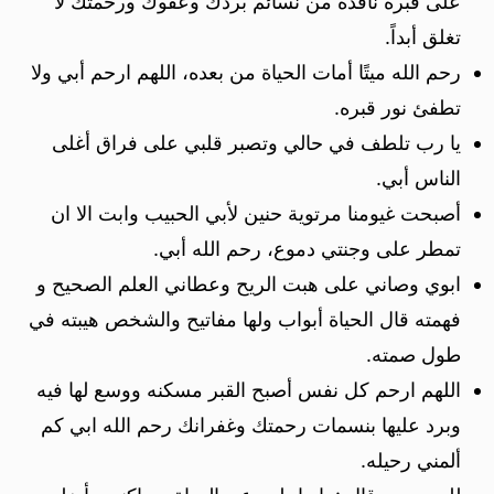
على قبره نافذة من نسائم بردك وعفوك ورحمتك لا
تغلق أبداً.
رحم الله ميتًا أمات الحياة من بعده، اللهم ارحم أبي ولا
تطفئ نور قبره.
يا رب تلطف في حالي وتصبر قلبي على فراق أغلى
الناس أبي.
أصبحت غيومنا مرتوية حنين لأبي الحبيب وابت الا ان
تمطر على وجنتي دموع، رحم الله أبي.
ابوي وصاني على هبت الريح وعطاني العلم الصحيح و
فهمته قال الحياة أبواب ولها مفاتيح والشخص هيبته في
طول صمته.
اللهم ارحم كل نفس أصبح القبر مسكنه ووسع لها فيه
وبرد عليها بنسمات رحمتك وغفرانك رحم الله ابي كم
ألمني رحيله.