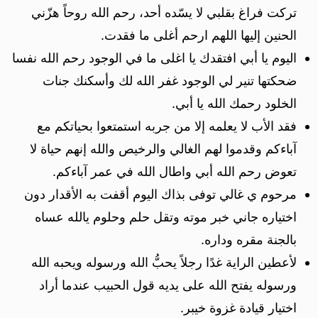
تركت فراغ بقلبي لا يسّده أحد، رحم الله روحاً هزّني
الحنين إليها اللهم ارحم أغلى ما فقدت.
اليوم يا أبي افتقدك يا اغلى ما في الوجود رحم الله نفسا
ضحكتها تنير لي الوجود غفر الله لك وأسكنك جنات
الخلود رحمك الله يا أبي.
فقد الأب لا يعلمه إلا من جربه استمتعوا بحياتكم مع
آباءكم وقدموا لهم الغالي والرخيص والله إنهم حياة لا
تعوض رحم الله أبي واطال الله في عمر آباءكم.
مرحوم ي غالي توفى بذاك اليوم أقفت به الأقدار دون
اختياره جاني خبر موته وتقل حلم وحلوم يالله عساه
بالجنة مقره وداره.
لأعطين الراية غدًا رجلاً يحبُّ الله ورسوله ويحبه الله
ورسوله يفتح الله على يديه قول الحبيب عندما أراد
اختيار قيادة غزوة خيبر.