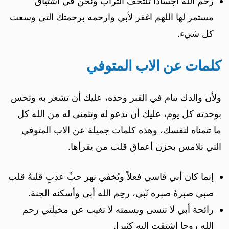
رحم الله أجساداً تلتحف التراب ونحن في اشتياق
مستمر لها اللهم اغفر لأبي وارحمه برحمتك التي وسعت
كل شيء.
كلمات عن الاب المتوفي
ولأن والدك ينام في القبر وحده، عليك أن تشعر به وتحس
بوحدته كل يوم، عليك أن تدعو له وتتمنى له من الله كل
ما تتمناه لنفسك، وهذه كلمات جميلة عن الاب المتوفي
التي تلامس بحزن أعماق قلب من يقرأها.
إنما كان أبي قاسي فعلاً ويُخفي نهر حبٍّ عذِبِ قلبهُ قلب
صبي صبرهُ صبره نّبي، رحِم الله أبي وأسكنه الجنة.
رائحة أبي لا تنسى وبسمته لا تغيب عن مخيلتي رحم
الله روحا اشتقت إليه كثيرا.