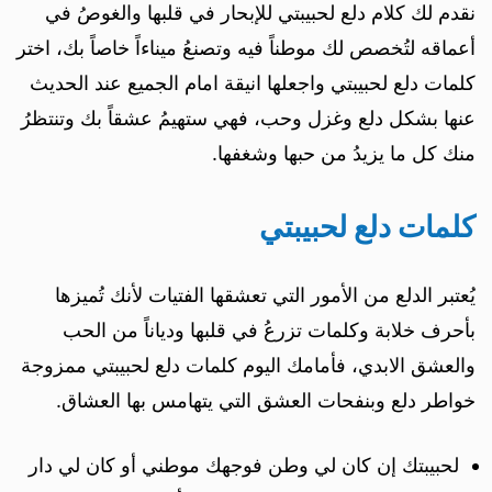
نقدم لك كلام دلع لحبيبتي للإبحار في قلبها والغوصُ في
أعماقه لتُخصص لك موطناً فيه وتصنعُ ميناءاً خاصاً بك، اختر
كلمات دلع لحبيبتي واجعلها انيقة امام الجميع عند الحديث
عنها بشكل دلع وغزل وحب، فهي ستهيمُ عشقاً بك وتنتظرُ
منك كل ما يزيدُ من حبها وشغفها.
كلمات دلع لحبيبتي
يُعتبر الدلع من الأمور التي تعشقها الفتيات لأنك تُميزها
بأحرف خلابة وكلمات تزرعُ في قلبها ودياناً من الحب
والعشق الابدي، فأمامك اليوم كلمات دلع لحبيبتي ممزوجة
خواطر دلع وبنفحات العشق التي يتهامس بها العشاق.
لحبيبتك إن كان لي وطن فوجهك موطني أو كان لي دار