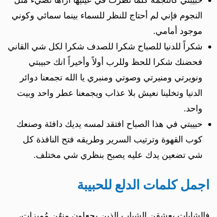
النجوم فإني لم أحتاج للنظر للسماء بينما سمائي وكوني
موجود أمامي.
شكراً للدنيا للصباح شكرا للصدف شكرا لكل شي القاني
فحضنك شكرا للحظ وللرب أولاً وأخيراً انك حبيبتي
ونويرتي ومنيرتي وصوتي ومنبري يا الله تجمعنا دوائر
الدنيا وتخلينا نعيش بلا عذاب ويجمعنا عطر واحد وبيت
واحد.
حبيبتي في هذا الصباح افتقد لمسه يديك دافئة وصنعك
كوب القهوة وترتيب السرير وطريقه فتح النافذة كل
شي تضعين يدك عليه يصبح بنظري شي مختلف.
اجمل كلمات الدلع للحبيبة
فالشابات يعشقن الشباب الذين يجعلون منهُن مُميزات،