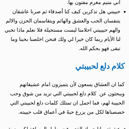
اني متيم مغرم مفتون بها.
حبيبتي هل تذكرين كيف كنا أصدقاء ثم صرنا عاشقان
يتنفسان الحب والعشق والهائم ويتقاسمان الحزن والالم
والهم حبيبيتي احلامنا ليست مستحيلة فلا نعلم ماذا تخبي
لنا الأيام ربما كان خيرا لي ولك فنحن اخلصنا بحبنا وما
تبقى فهو بحكم الله.
كلام دلع لحبيبتي
كما ان العشاق يسعون لأن يتميزون امام عشيقاتهم
ويبحثون عن كلام دلع لحبيبتي التي تزيد من شوق وحب
الحبيبة لهم، فما اجمل ان تمتلك كلمات دلع لحبيبتي التي
خصصناها لكل من يزرع حبهُ في أعماق قلب حبيبته.
عشيقتي انا حبيبك الذي رفض طول المسافة لكي يعيش