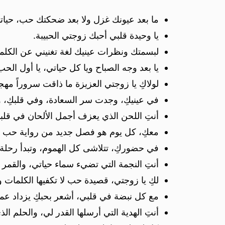
ما بعد عيونك غزل ولا بعد ضحكتك حب، حياتي 
يا وحيدة قلبي أحبك زوجتي الحبيبة.
لبسمتك ونظرات عينيك لغة تغنيني عن الكلم
يا بعد وجه الصباح ويا كل حياتي، يا أول الحب
لولاكِ يا زوجتي العزيزة ما ذاقت سروراً مهج
في عينيكِ، وجدت سر السعادة، وفي قلبكِ، 
أنتِ اللحن الذي يعزف أجمل الألحان في قلبي،
معكِ، كل يوم هو فصل جديد من رواية حب لا
في حضوركِ، تتلاشى كل الهموم، وتبدأ رحلة ا
أنتِ النجمة التي تضيء سماء حياتي، والقمر ال
لكِ يا زوجتي، قصيدة حب لا تكفيها الكلمات و
مع كل نبضة في قلبي، أشعر بحبكِ يزداد عمقاً
أنتِ الهدية التي أرسلها القدر لي، والحلم ال