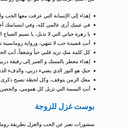
إهداء إلى الإنسانة التي عرفت معها الحب و
في عينيكِ أرى عالمي كله، وفي ابتسامتك أ
يا زهرة حياتي التي لا تذبل، يا نسيم الصباح 
أنتِ قصيدة حب لا تنتهي، ورواية رومانسية ت
كل كلمة منكِ تزيد قلبي حباً وشغفاً، أنتِ الح
إهداء معطر بالمسك و العنبر إلى رفيقة درب
حبكِ هو النور الذي يضيء دربي، والدفء الذي
معكِ الزمن يتوقف، وكل لحظة تصبح ذكرى را
أنتِ البسمة التي تزيل كل همومي، والحضن ا
بوست غزل للزوجة
منشورات تعبر عن الحب والغزل بطريقة رومان