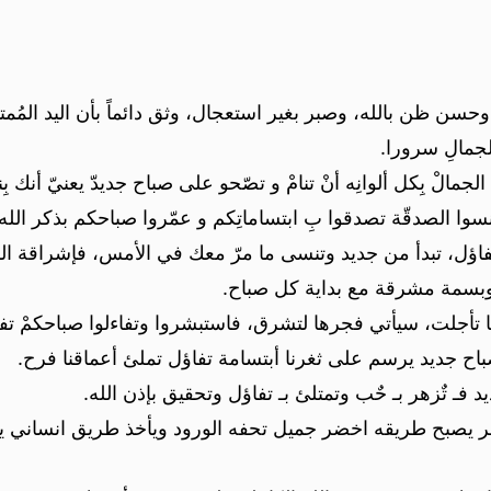
حسن ظن بالله، وصبر بغير استعجال، وثق دائماً بأن اليد المُمتدة
الجمالِ سرورا.
الْ بِكل ألوانِه أنْ تنامْ و تصّحو على صباح جديدّ يعنيّ أنك بِ
تنسوا الصدقّة تصدقوا بِ ابتساماتِكم و عمّروا صباحكم بذكر الل
فاؤل، تبدأ من جديد وتنسى ما مرّ معك في الأمس، فإشراقة
د وبسمة مشرقة مع بداية كل صباح.
مهما تأجلت، سيأتي فجرها لتشرق، فاستبشروا وتفاءلوا صباحكمْ ت
اح جديد يرسم على ثغرنا أبتسامة تفاؤل تملئ أعماقنا فرح.
 فـ تٌزهر بـ حٌب وتمتلئ بـ تفاؤل وتحقيق بإذن الله.
 يصبح طريقه اخضر جميل تحفه الورود ويأخذ طريق انساني يبن