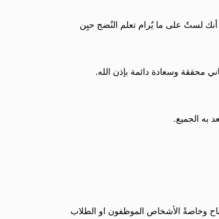
نك لستٌ على ما يٌرام تعلم النٌضج حيِن
ي محققة وسعادة دائمة بإذن الله.
 به الجميع.
صباح وخاصةً الأشخاص الموظفون او الطلاب