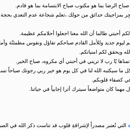
صباح الرضا بما هو مكتوب صباح الابتسامة بما هو قادم.
ا تفجِر بمزاجيتك حدائق من حولك ،تعلم شجاعة عدم التعدي بحجة أ
لكم أحبتي طالما أن الله معنا اجعلوا أحلامكم عظيمة.
يوم جديد وللأمل القادم صباحكم تفاؤل ونفوس مطمئنّة وأمان
ه ويحقق لكم امنياتكم.
مناها يّا رب لا تريني في أحبتي أي مكروه، صباح الخير.
ما سيكتبه الله لنا في كل يوم هو خير ربي رجوتك صباحاً تسعد
ي كصفاء قلوبكم.
مهما كان متواضعاً سيترك أثرا إجابياً في حياتنا.
التي تُعتبر مصدراً لإشراقةِ قلوب قد تناست ذكر الله في ال