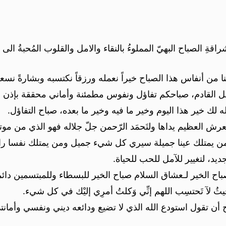
ةِ الصباح البهيّ المملوءُ بالنقاء والامل والقلوب المُحبةُ الى 
 من أنفاس هذا الصباح خيراً نعمله ورزقاً نكتسبه وبشارةً نسعد 
 القادم، صباحكم تفاؤل ونفوس مطمئنة وأماني محققة بإذن ال
ه لك خير هذا اليوم وخير ما فيه وخير ما بعده، صباح التفاؤل.
عرش العظيم يداها ولتَحمَد الرّحمن جلّ جلاله فهو الذي من موتها
 من يمتلك عينا جميلة سيري كل شيء جميل ومن يمتلك نفسا را
يد، لتغيير للآمل للحب للحياة.
اح الخير لـعشاق السلام صباح الخير للبسطاء وللمبتسمين دائماً
َيثُ لآ تَحتسِب اللهم إنِّي وَكلتُ أمرِي إليْك في كل شيء.
ن تقول استودع الله الذي لا تضيع ودائعه ديني ونفسي وأمانت