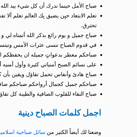
صباح الأمل حينما ندرك أن كل شيء بيد الله 
تعلم الابتعاد حيِن يضيق بِك العالم تعلم أل
تحترق.
صباح جميل و يوم رائع بذكر الله أتمناه لي و 
في قدوم الصباح ننسى عثرات الأمس ونبتسم ل
صباحكم معطر بدعواتٍ جميله ان يحفظكم الل
على نسائم الصبح أمنياتي كثيرة وأول أمنيه أت
صباح هادئ وأنفاس تحمل تفاؤل ويقين بأن كل 
صباحكم جميل كجمال أرواحكم صباحكم صاف
صباح النقاء للقلوب الصافية والطيبة كل تفاؤل 
اجمل كلمات الصباح دينية
وضعنا لك أيضاً الكثير من
سائل صباحية اسلامية