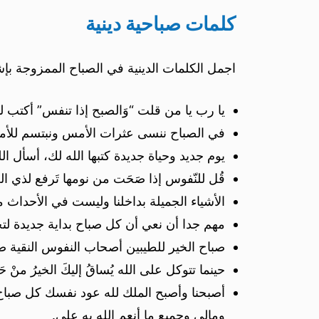
كلمات صباحية دينية
اجمل الكلمات الدينية في الصباح الممزوجة بإشراق
يا رب يا من قلت “وَالصبح إذا تنفس” أكتب لنا
في الصباح ننسى عثرات الأمس ونبتسم للأمل
يوم جديد وحياة جديدة كتبها الله لك، أسأل الل
قُل للنّفوس إذا صَحَت من نومها تَرفع لذي ال
الأشياء الجميلة بداخلنا وليست في الأحداث
مهم جدا أن نعي أن كل صباح بداية جديدة لتجد
صباح الخير للطيبين أصحاب النفوس النقية صب
حينما تتوكل على الله يُساقُ إليكَ الخيرُ منْ ح
أصبحنا وأصبح الملك لله عود نفسك كل صباح أ
ومالي وجميع ما أنعم الله به علي.