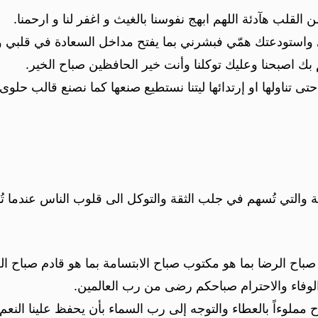
القلب هآدئة اللهم ابهج نفوسنا بالغيث و اغفر لنا و ارحمنا.
ري واستودعتك همّي فبشرني بما يفتح مداخل السعادة في قلبي و
هم بك اصبحنا وعليك توكلنا وأنت خير الحافظين صباح الخير.
 حتى تناولها او إرتدائها ليتنا نستطيع صنعها كما نصنع قالب حل
اية والتي تُسهم في جلب الثقة والتوكل الى قلوب الناس عندما
صباح الرضا بما هو مكتوب صباح الابتسامة بما هو قادم صباح الخ
لوفاء والاحترام صباحكم رضى من رب العالمين.
مملوءاً بالعطاء والتوجه إلى رب السماء بأن يحفظ علينا النعم 