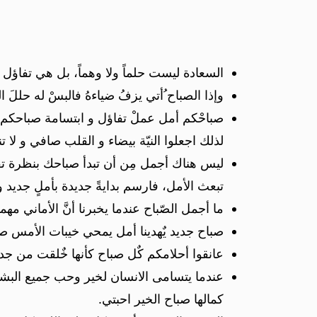
السعادة ليست حلماً ولا وهماً، بل هي تفاؤل و
وإذا الصباح ُأتي يزفُ ضياءهُ فالبسْ له حللَ 
صباحْكم أمل عملْ تفاؤل و ابتسامة صباحكم الجم
لذلك اجعلوا النيّة بيضاء و القلب صافي و لا 
ليس هناك أجمل مِن أن تبدأ صباحك بنظرة ت
تبعث الأمل، فارسم بدايةً جديدة بأملٍ جدي
ما أجمل الصّباح عندما يخبرنا أنَّ الأماني 
صباح جديد يٌهدينا أمل يمحي خيبات الأمس صب
عانقوا أحلامكم كٌل صباح كأنها خٌلقت من جديد
عندما يتسامى الانسان لخير وحب جميع البشر
كمالها صباح الخير احبتي.