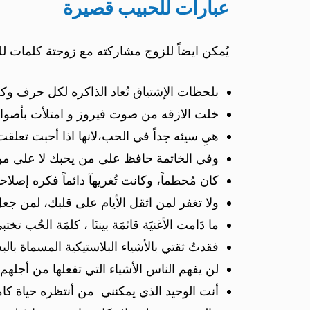
عبارات للحبيب قصيرة
يُمكن ايضاً للزوج مشاركته مع زوجتة كلمات لل
بلحظات الإشتياق تُعاد الذاكره لكل حرف وك
خلت الازقه من صوت فيروز و امتلأت بأصو
هيِ سيئه جداً في الحب،لانها اذا أحبت تعلق
وفي الخاتمة حافظ على من يحبك لا على م
كان مُحطماً، وكانت تُغريهآ دائماً فكره إصلاح
ولا تغفر لمن اثقل الأيام على قلبك، لمن جع
ما دَامت الأغنيَة قائمَة بيننَا ، كلمَة الحُب تخ
فقدتُ ثقتي بالأشياء البلاستيكية المسماة بالب
لن يفهم الناس الأشياء التي تفعلها من أجلهم
أنت الوحيد الذي يمكنني من أنتظره حياة كاملة