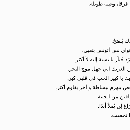
فرقا، وغيبة طويلة.
 يُـفتحُ.
واي بَس أتونس بتعَبي.
 خَيآر بالنسبة إليه لآ أكثر.
س الغريك الي جهل موج البحر.
بك يا كبير الحب في قلبي كبر.
 ينهزم ببساطة و أخر يقاوم أكثر.
افين من الخيبة.
لِن يُملأ أبدًا.
ا تحققت.