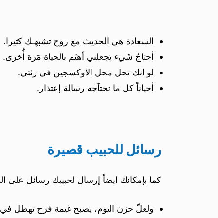
السعادة هي الحديث مع روح تشبهـك كثيرا.
أحتاجُ شَيء يَجعلني أهتَم بالحياة مَرة أُخرى.
لو انك تحل محل الاوكسجين في رئتي.
أحياناً كل ما تحتآجه رسالة إعتذار.
رسائل للحبيب قصيرة
كما بإمكانك ايضاً إرسال لحبيبك رسائل على ال
ولعلّ حزن اليوم، يصبح غيمة فرح تهطل في ا