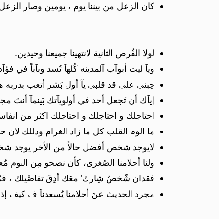
كان الزعل من بيننا يوم ، يومين وصار الزعل 
لولا الفُرص الثانية لانتهينا جميعنا وحيدين.
ويآ ليت أبوآب آلمدينه كُلهآ تُسد وبآباً في فؤآدك
حِبني على قد قلبي يآ أول بَشر أتعب بدربه ه
إيآك أن تَجعل أحد في أولويآتك بَينمآ أنتَ مجرّد
احتاجلك و احتاجلك و احتاجلك اكثر من انفا
ما الوم القلب كل ما زاد الغرام ودللك لان ح
لايوجد شخص أفضل حالاً من الأخر يوجد شخص
ولنا أحلامنا الصُغرى، كأن نصحو مِن النوم مُع
فقدان شّخصُ شِارك’ معَك أدِقَ تفاصْيلك ، فرُاغ 
مجرد الحديث عنَ أحلامنا يُسعدناَ ف كيف إذ