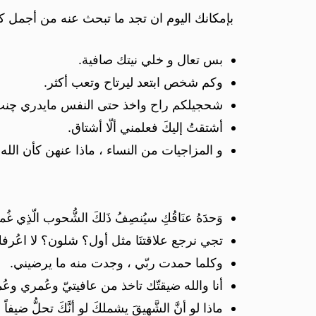
بإمكانك اليوم ان تجد ما تبحث عنه من أجمل ك
بس تعال و خلي نيتك صافية.
وكم شخص ابتعد ليرتاح وتعب أكثر.
شحجيلكم راح واخذ حتى النفس مايدري چنت 
أشتقتُ إليكَ فعلمني ألّا أشتاق.
و المزاجيات من النساء ، ماذا عنهن كأن الله
وَحدَهُ عنَاقُكِ سيُنصِفُ ذَلكَ الشُّحوب الّذِي غُمس
تجي نرجع علاقتنَا مثل أول؟ شلون؟ لا اعُرفك
وكلما حمدت ربّي ، وجدت منه ما يرضيني.
أنا والله ضيقتّك تاخذ من عافيتيّ وعُمري وعُم
ماذا لو أنَّ الشَّهيقَ يشملكَ لو أنَّكَ تحلُّ ضي