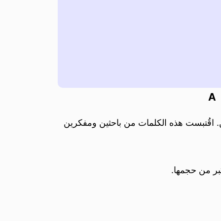
A
 اقُتبست هذه الكلمات من باحثين ومفكرين
بر من حجمها.