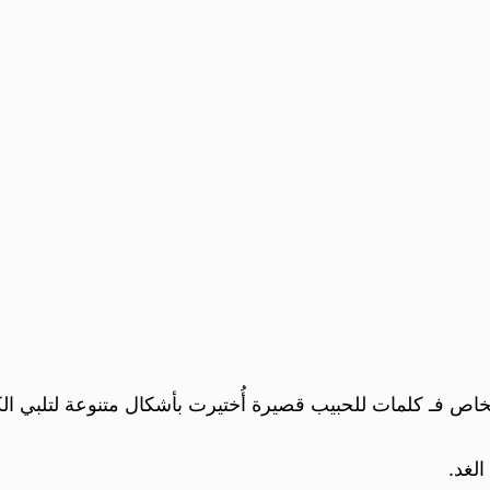
خاص فـ كلمات للحبيب قصيرة أُختيرت بأشكال متنوعة لتلبي الك
لغد.