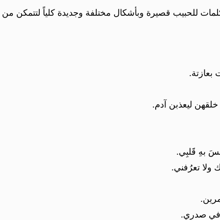
لمات للحبيب قصيرة وبأشكال مختلفة وجديدة كلياً لتتمكن من
بعازتة.
 خلقهن ليعذبن آدم.
َ بهِ قََلبِي.
 ولا تعرُفني.
رين. ‏
فاً في صدري.