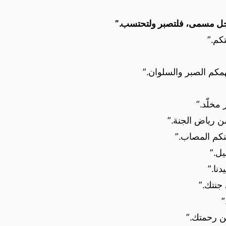
أجل مسمى، فلتصبر ولتحتسب.”
كم.”
مكم الصبر والسلوان.”
مخلّد.”
ن رياض الجنة.”
نكم المصاب.”
يل.”
نا.”
 جنتك.”
”
من رحمتك.”