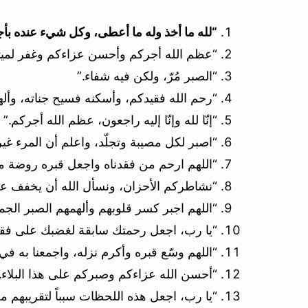
“لله ما أخذ وله ما أعطى، وكل شيء عنده ب
“عظم الله أجركم وأحسن عزاءكم وغفر لميت
“الصبر مُرّ، ولكن فيه شفاء.”
“رحم الله فقيدكم، وأسكنه فسيح جناته، وأله
“إنّا لله وإنّا إليه راجعون، عظم الله أجركم.”
“اصبر لكل مصيبة وتجلّد، واعلم أن المرء غير 
“اللهم ارحم من فقدناه واجعل قبره روضة م
“نشاطركم الأحزان، ونسأل الله أن يخفف ع
“اللهم اجبر كسر قلوبهم وألهمهم الصبر الجم
“يا رب، اجعل رحمتك سابقة لغضبك على فقيد
“اللهم وسّع قبره وأكرم نزله، واجمعنا به في
“أحسن الله عزاءكم وصبركم على هذا البلاء.
“يا رب، اجعل هذه اللحظات سبباً لتقريبهم 