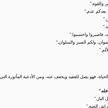
 والقوة.”
 بعدكم عدم.”
.”
.”
 فاصبروا واحتسبوا.”
رضوان، ولكم الصبر والسلوان.”
لم.”
لحياة، فهو يصل للفقيد ويخفف عنه، ومن الأدعية المأثورة التي 
له.”
النار.”
اش الجنة.”