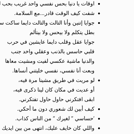
اوقات يا دنيا بحس نفسي واحد غريب بحب ل
شفت كيف الوقت قادر…مع السلامة.
جوايا إتنين وأنا التالت والتالت دايما ساكت س
بطل يتكلم ولا بيحس ولا بيتألم
جوايا عقل وقلب دايما عايشين في حرب
قلبي حاسس بالذنب وعقلي واخد جنب
والدنيا ماشية عكسي لفيت ومشيت معاها
وبعت أنا نفسي، نفسي خليتني أنساها.
‏لو مريت في طريق مشينا مرة فيه،
أو عديت في مكان كان لينا ذكرى فيه،
ابقى افتكرني حاول حاول تفتكرني.
كيف أبين لك شعوري دون ما أحكي.
‘حساسي ” لغيرك ” من الناس كذاب.
واللي كان خايف عليك، انتهى من بين ايديك !