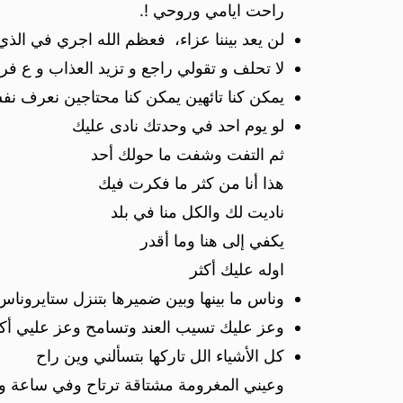
راحت ايامي وروحي !.
لن يعد بيننا عزاء، فعظم الله اجري في الذي
لا تحلف و تقولي راجع و تزيد العذاب و ع فرا
يمكن كنا تائهين يمكن كنا محتاجين نعرف ن
لو يوم احد في وحدتك نادى عليك
ثم التفت وشفت ما حولك أحد
هذا أنا من كثر ما فكرت فيك
ناديت لك والكل منا في بلد
يكفي إلى هنا وما أقدر
اوله عليك أكثر
وناس ما بينها وبين ضميرها بتنزل ستايروناس
وعز عليك تسيب العند وتسامح وعز عليي أكو
كل الأشياء الل تاركها بتسألني وين راح
وعيني المغرومة مشتاقة ترتاح وفي ساعة و