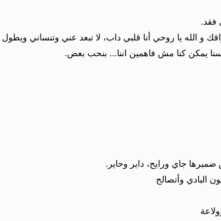
 فقد.
قك و الله يا روحي أنا قلبي داب، لا تبعد عني وتنساني ويطول ا
فسنا يمكن كنا مش فاهمين اننا… بنحب بعض.
 ضميرها جاي ورايح، داير وحاير.
ن البادي وأتصالح
ولاعة