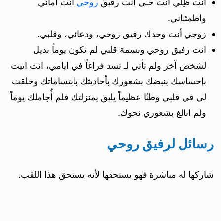
أنت ظِلّي أنت خلّي أنت رفيق
روحي
أنت أماني
واطمئناني.
زوجي أنت وحدك رفيق روحي، ودعائي، وقلبي.
انت رفيق روحي وبسمة قلبي لم تكون يوماً بديل
لشخص آخر ولم تأتي لـ تسد فراغاً في ايامي، انت اتيت
بإحساسك بنبضك بشعورك بأحاديثك بابتساماتك وخلقت
لي في قلبي وطنًا عظيماً يليق بمنزلتك فلم أُجاملك يوماً
ولم ابالغ بشعوري نحوك.
رسائل لرفيق روحي
شاركها له مباشرة فهو يستحقها لأنه يستحق هذا اللقب.