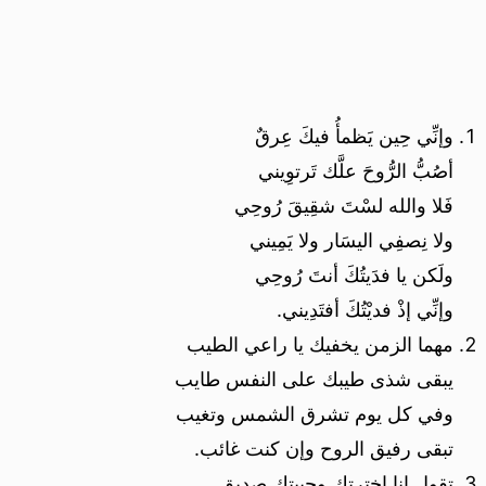
وإنِّي حِين يَظمأُ فيكَ عِرقٌ
أصُبُّ الرُّوحَ علَّك تَرتوِيني
فَلا والله لسْتَ شقِيقَ رُوحِي
ولا نِصفِي اليسَار ولا يَمِيني
ولَكن يا فدَيتُكَ أنتَ رُوحِي
وإنِّي إذْ فديْتُكَ أفتَدِيني.
مهما الزمن يخفيك يا راعي الطيب
يبقى شذى طيبك على النفس طايب
وفي كل يوم تشرق الشمس وتغيب
تبقى رفيق الروح وإن كنت غائب.
تقول انا اخترتك وحبيتك صديق