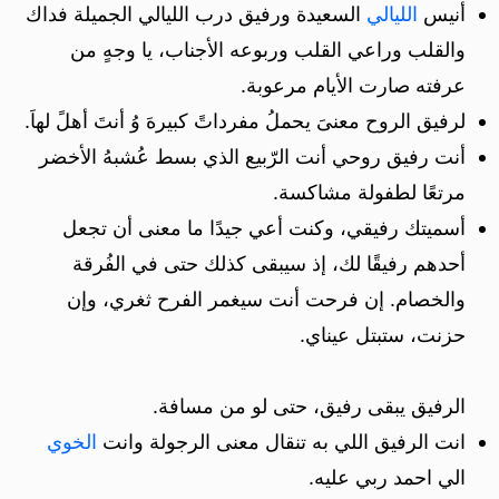
أنيس
الليالي
السعيدة ورفيق درب الليالي الجميلة فداك
والقلب وراعي القلب وربوعه الأجناب، يا وجهٍ من
عرفته صارت الأيام مرعوبة.
لرفيق الروح معنىَ يحملُ مفرداتً كبيرهَ وُ أنتَ أهلً لهاَ.
أنت رفيق روحي أنت الرّبيع الذي بسط عُشبهُ الأخضر
مرتعًا لطفولة مشاكسة.
أسميتك رفيقي، وكنت أعي جيدًا ما معنى أن تجعل
أحدهم رفيقًا لك، إذ سيبقى كذلك حتى في الفُرقة
والخصام. إن فرحت أنت سيغمر الفرح ثغري، وإن
حزنت، ستبتل عيناي.
الرفيق يبقى رفيق، حتى لو من مسافة.
انت الرفيق اللي به تنقال معنى الرجولة وانت
الخوي
الي احمد ربي عليه.