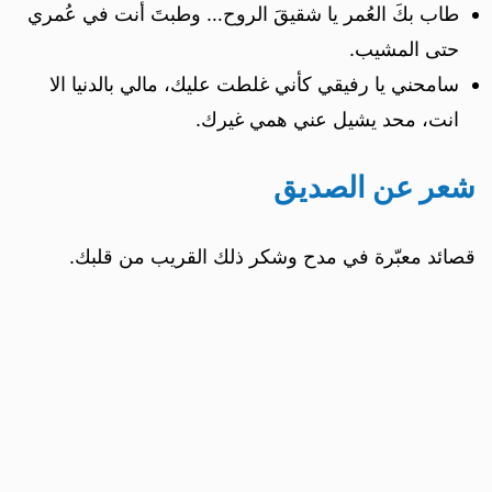
طاب بكَ العُمر يا شقيقَ الروح… وطبتَ أنت في عُمري
حتى المشيب.
سامحني يا رفيقي كأني غلطت عليك، مالي بالدنيا الا
انت، محد يشيل عني همي غيرك.
شعر عن الصديق
قصائد معبّرة في مدح وشكر ذلك القريب من قلبك.