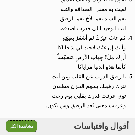
لقيت به معنى الصداقة والثقة
نعم السند نعم الأخ نعم الرفيق
انت الوحيد اللي قدرت اصدقه.
كم غابَ غيرُكَ لم أشعُرْ بغَيبَتِهِ
وأنتَ إن غِبْتَ لاحت لي سَجاياكا
أَراكَ مِلْءَ جِهاتِ الأرضِ مَنعكِساً
كأنما هذهِ الدنيا مَراياكا.
يا رفيق الدرب عن القلب وين أنت
تترك رفيقك بسهم الحزن مطعون
توي عرفت قدرك بقلبي يوم رحت
وعرفت معنى بُعد الرفيق وش يكون.
أقوال واقتباسات
مشاهدة الكل