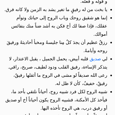
و قوله و فعله.
يا بخت من له رفيقٍ ما تغير يشد به الزمن ولا كانه فرق.
إنما هو شقيق روحك وباب الروح إلى حياتك وتوأم
عقلك، فإذا صفا لك أخ فكن به أشد ضناً منك بنفائس
أموالك.
رزقٌ عظيم أن يجدَ كلٌ مِنا جليسهُ ومخبأ أحاديثهُ ورفيقَ
روحه وأيامهُ.
لي
صديق
قلبه أبيض، يحمل الجميل ، يقبل الاعتذار، لا
يتذكر الإساءة، رفيق القلب ودود لطيف، صريح، راقي.
رعى الله صديقاً لو مشى في الروح ما أثقلها رفيقٌ،
رقيقٌ، خفيفٌ، كأن لا ظل له.
شبيه الروح لكل فرد شبيه روح، أحياناً نلتقي بأحد ما،
فيأخذ كل الأمكنة، فشبيه الروح يكون أحياناً أخ أو صديق
أو رفيق درب، هي الروح تأخذه اليها.