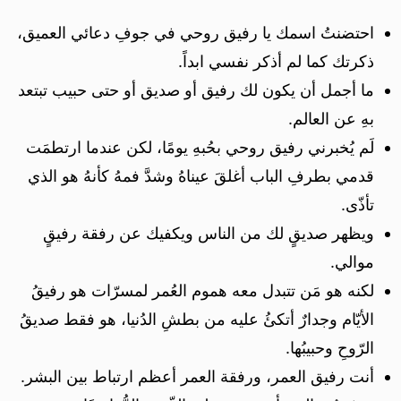
احتضنتُ اسمك يا رفيق روحي في جوفِ دعائي العميق،
ذكرتك كما لم أذكر نفسي ابداً.
ما أجمل أن يكون لك رفيق أو صديق أو حتى حبيب تبتعد
بهِ عن العالم.
لَم يُخبرني رفيق روحي بحُبهِ يومًا، لكن عندما ارتطمَت
قدمي بطرفِ الباب أغلقَ عيناهُ وشدَّ فمهُ كأنهُ هو الذي
تأذّى.
ويظهر صديقٍ لك من الناس ويكفيك عن رفقة رفيقٍ
موالي.
لكنه هو مَن تتبدل معه هموم العُمر لمسرّات هو رفيقُ
الأيّام وجدارٌ أتكئُ عليه من بطشِ الدُنيا، هو فقط صديقُ
الرّوحِ وحبيبُها.
أنت رفيق العمر، ورفقة العمر أعظم ارتباط بين البشر.