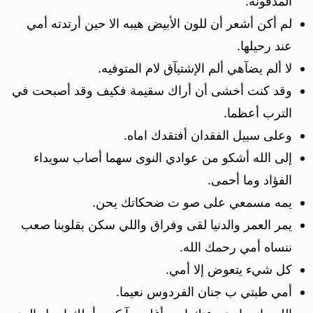
المدفونه.
لم أكن أشعر أن للون اﻷبيض هيبه اﻻ حين أرتدته أمي
عند رحيلها.
لا ألم يضآهي ألم الإشتيآق لام المتوفيه.
وقد كنت أخشى أن أراك سقيمة فكيف وقد أصبحت في
الترب أعظما.
وعلى سبيل الفقدان أفتقدك اماه.
إلى الله أشكو من عوادي النوى سهما أصاب سويداء
الفؤاد وما أحمى.
يمه مسمعي على صو ت ضحكاتك يحن.
يمر العمر والدنيا لقى وفراق واللي سكن بقلوبنا صعب
ننساه أمي رحمك الله.
كل شيء يتعوض إلا أمي.
أمي طبتي ب جنان الفردوس نعيما.