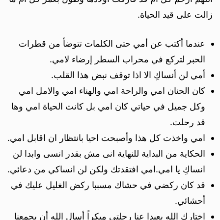
زالت على قيد الحياة.
عندما أكتب عن أمي حتى الكلمات تتوضأ من قطرات
الحبر لتركع في محراب السطر إرضاء لامي.
أمي لن أنساكِ الا اذا توقف نبض هذا القلب.
كان الحنان امي والراحة امي والهناء امي والامل امي
وكل جميل في حياتي كان امي بل كانت الحياة امي وها
قد رحلت.
امي واخذت كل هذا وأصبحت احيا بانتظار ان اقابل امي.
الحكاية من البداية للنهاية انى مش بقدر انسى وابدا لن
انساكِ يا امي.امي افتقدتك ولكن لن انساكي من دعائي.
قد كان ركضي في حشاك مسببا ركض الغليل عليك في
أحشائي.
اختاركِ الله بعيدا عنا رحلتي مبكراً أسال الله أن يجمعنا