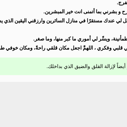
فرج.
رح و بشرني بما أتمنى انت خير المبشرين.
ل لي عندك مستقرًا في منازل السائرين وارزقني اليقين الذي يس
مأنين
ة، ويسِّر لي أموري ما كبر منها، وما صغر.
ي قلبي وفكري ، اللهمَّ اجعل مكان قلقي راحةً، ومكان خوفي طمأن
أيضاً لإزالة القلق والضيق الذي بداخلك.