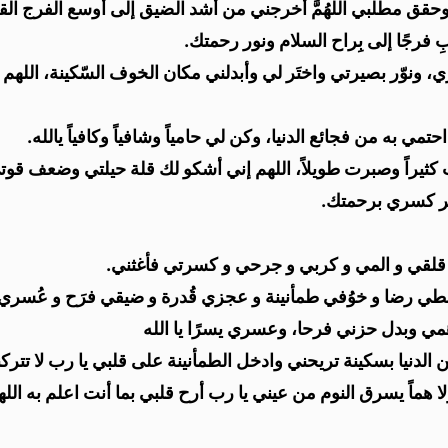
أمري وحقق مطلبي اللهُمَّ أَخرجني من أشد الضيق إلى أوسع الفرج ال
 فرجًا إلى بِراح السلام ونور رحمتك.
ّر بصيرتي واختَر لي وأبدلني مكان الخوف السّكينة، اللهم ربيعاً د
حتمي به من فجائع الدنيا، وكن لي حامياً وشافياً وكافياً يالله.
كتمت كثيراً وصبرت طويلاً، اللهم إني أشكو لك قلة حيلتي وضعف
جبر كسري برحمتك.
 قلقي و المي و كربي و جرحي و كسرتي فأغثني.
ي رضا و خوُفي طمأنينة و عجزي قُدرة و ضيقي فرَح و عُسري يُسر 
 وبدل حزني فرحا، وعسري يسرًا يا الله
من الدنيا بسكينة تريحني وادخل الطمأنينة على قلبي يا رب لا ت
لا هماً يسرق النوم من عيني يا رب أرح قلبي بما أنت اعلم به ال