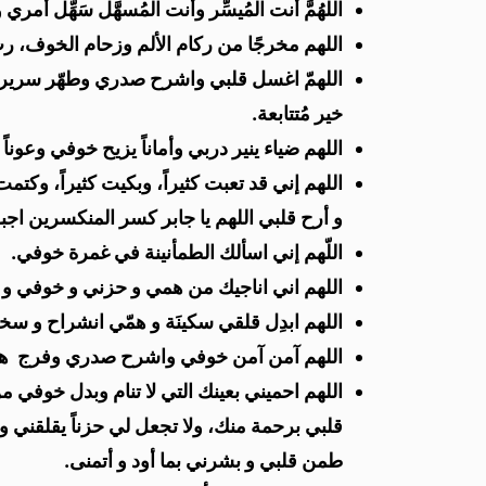
اللهُمَّ أنت المُيسِّر وأنت المُسهَّل سَهِّل 
اللهم مخرجًا من ركام الألم وزحام الخوف، ربِ
اللهمّ اغسل قلبي واشرح صدري وطهّر سريري، ونو
خير مُتتابعة.
اللهم ضياء ينير دربي وأماناً يزيح خوفي وعوناً ا
اللهم إني قد تعبت كثيراً، وبكيت كثيراً، و
و أرح قلبي اللهم يا جابر كسر المنكسرين ا
اللّهم إني اسألك الطمأنينة في غمرة خوفي.
اللهم اني اناجيك من همي و حزني و خوفي و
اللهم ابدِل قلقي سكينَة و همّي انشراح و سخط
اللهم آمن آمن خوفي واشرح صدري وفرج همي
اللهم احميني بعينك التي لا تنام وبدل خوفي 
قلبي برحمة منك، ولا تجعل لي حزناً يقلقني و
طمن قلبي و بشرني بما أود و أتمنى.