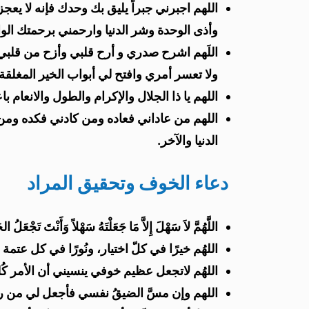
اللهم اجبرني جبراً يليق بك وحدك فإنه لا
وأذى الوحدة وشر الدنيا وارحمني برحمتك الو
اللَهم اشرح صدري و أرح قلبي وأزح من قل
ولا تعسر أمري وافتح لي أبواب الخير المغلقة.
اللهم يا ذا الجلال والإكرام والطول والانعام 
اللهم من عاداني فعاده ومن كادني فكده ومن
الدنيا والآخر.
دعاء الخوف وتحقيق المراد
اللَّهُمَّ لاَ سَهْلَ إِلاَّ مَا جَعَلْتَهُ سَهْلاً وَأَنْتَ تَجْعَلُ 
اللهُم خيرًا في كلّ اختيار، ونُورًا في كل عتمة 
اللهُم لاتجعل عظيم خوفي ينسيني أن الأمر كُل
اللهم وإن مسَّ الضيقُ نفسي فأجعل لي من رحمَ