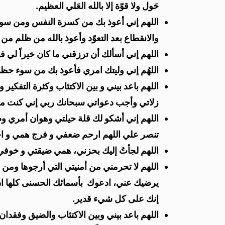
حَول ولا قوّة إلا بالله العَلي العظيم‌.
اللهم إني أعوذ بك من كسرة النفس ومن سواد ا
والانقطاع بعد التعوّد وأعوذ بالله من ظلم من
اللهم إني أسألك أن ترزقني ما كان خيراً لي 
‌‌اللهُم إني وليتك امري فأعوذ بك من سوء
اللهم باعد بيني و بين الاكتئاب وكثرة التفك
زلاتي وأجب دعواتي سبحانك ربي إني كنت من
اللهم إني أشكو لك قلة حيلتي وهوان أمري وض
تنصر علي اللهم ارحم ضعفي و فرج همي و 
اللهم لجأتُ إليك بحزني، همي ضيقتي و خوفي
اللهم لا تحرمني من أمنيتي التي أرجوها ومن أ
يرضيك عني، ادعوك بأسمائك الحسنى كلها ان
إنك على كل شيء قدير.
اللهم باعد بيني وبين الاكتئاب والضيق وفقدان