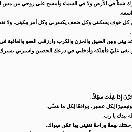
 يعجزك شيئاً في الأرض ولا في السماء وأمسح على روحي من مس
اسعة.
بي كل خوف يسكنني وكل ضعف يكسرني وكل أمر يبكيني، ولا تف
باعد بيني وبين الضيق والحزن والكرب وارزقني العفو والعافية في ا
 بغى عليّ فأهلكه وأدخلني في درعك الحصين واسترني بسترك ا
الحَزْنَ إِذَا شِئْتَ سَهْلاً..
وتيسيرًا لِكل عسير، وواقعًا لِكل ما نتمنّى.
ه بيدك يا رب.
تك سِعةٌ وراحةٌ تغنيني بها عمّن سِواك.