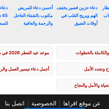
طار
دعاء حزين قصير يخفف
أحسن دعاء للمريض
دعاء 
اب
الهم ويريح القلب في
مكتوب بالشفاء العاجل
45
أوقات الضيق
والرحمة والعافية
للسعا
والكاملة بالخطوات
موعد عيد الفطر 2026 في مصر وتوقيت صلاة العيد بالقاهرة
 وتجدد الأمل
أجمل دعاء تيسير العمل والر
اة والأمل والنجاح
عن موقع اقراها
|
الخصوصية
|
اتصل بنا