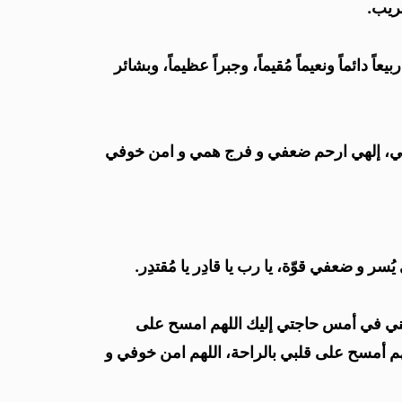
قريب.
ائماً ونعيماً مُقيماً، وجبراً عظيماً، وبشائر
 قوتي، إلهي ارحم ضعفي و فرج همي و امن خوفي
و ضعفي قوّة، يا رب يا قادِر يا مُقتدِر.
تركني في أمس حاجتي إليك اللهم امسح على
لهم أمسح على قلبي بالراحة، اللهم امن خوفي و