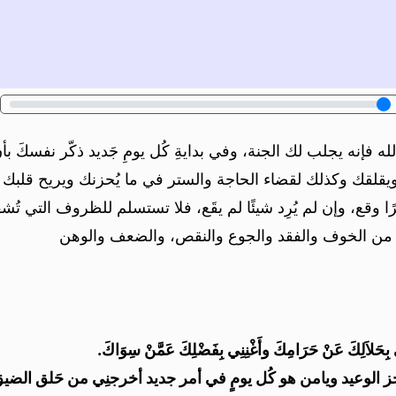
فإنه يجلب لك الجنة، وفي بدايةِ كُل يومِ جَديد ذكّر نفسكَ بأ
ويقلقك وكذلك لقضاء الحاجة والستر في ما يُحزنك ويريح قلبك من
 أمرًا وقع، وإن لم يُرِد شيئًا لم يقَع، فلا تستسلم للظروف التي تُ
ِنا من الخوف والفقد والجوع والنقص، والضعف والوهن
ِنِي بِحَلاَلِكَ عَنْ حَرَامِكَ وأَغْنِنِي بِفَضْلِكَ عَمَّنْ سِوَاكَ.
مُنجز الوعيد ويامن هو كُل يومٍ في أمر جديد أخرجنِي من حَلق الضي