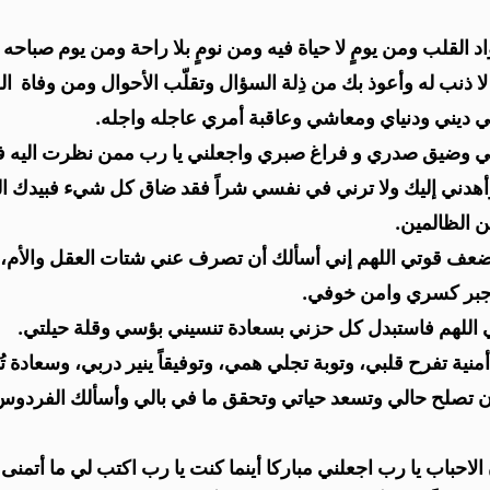
لقلب ومن يومٍ لا حياة فيه ومن نومٍ بلا راحة ومن يوم صباحه 
 لا ذنب له وأعوذ بك من ذِلة السؤال وتقلّب الأحوال ومن وفاة 
في ديني ودنياي ومعاشي وعاقبة أمري عاجله واجله.
 حظي وضيق صدري و فراغ صبري واجعلني يا رب ممن نظرت اليه 
ير وأهدني إليك ولا ترني في نفسي شراً فقد ضاق كل شيء فبيدك 
 الظالمين.
عف قوتي اللهم إني أسألك أن تصرف عني شتات العقل والأم، الل
اجبر كسري وامن خوفي.
 اللهم فاستبدل كل حزني بسعادة تنسيني بؤسي وقلة حيلتي.
منية تفرح قلبي، وتوبة تجلي همي، وتوفيقاً ينير دربي، وسعادة ت
 تصلح حالي وتسعد حياتي وتحقق ما في بالي وأسألك الفردوس 
 الاحباب يا رب اجعلني مباركا أينما كنت يا رب اكتب لي ما أتمن