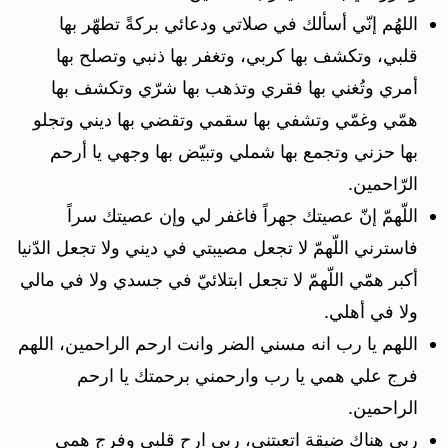
اللهُم إنّي أسألك في صلاتي ودعائي بركةً تطهّر بها
قلبي، وتكشف بها كربي، وتغفر بها ذنبي وتصلح بها
أمري وتُغني بها فقري وتذهب بها شرّي وتكشف بها
همّي وغمّي وتشفي بها سقمي وتقضي بها ديني وتجلو
بها حزني وتجمع بها شملي وتبيّض بها وجهي يا أرحم
الرّاحمين.
اللّهمّ إنّ عصيتك جهراً فاغفر لي وإن عصيتك سراً
فاسترني اللّهمّ لا تجعل مصيبتي في ديني ولا تجعل الدّنيا
أكبر همّي اللّهمّ لا تجعل ابتلائيّ في جسدي ولا في مالي
ولا في أهلي.
اللهم يا رب انه مسني الضر وانت ارحم الراحمين⁩، اللهم
فرج علي همي يا رب وارحمني برحمتك يا ارحم
الراحمين.
ربي هناك ضيقة اتعبتني، ربي ارح قلبي وفرج همي