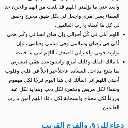
وابعد عني ما يؤلمني اللهم قد بلغت من الهم والحزن حد
السماء يسر امري واجعل لي بكل ضيق مخرج وحقق
لي كل ما أتمناه يا رب العالمين.
اللهم أمُي في كُل أحوالي وإن ضاق اتساعي وكَبر همي،
أمُي في رضاي وسلامي وفي منامي وقيامي ، وإن
توارت قوتي واعتراني الضعف، اللهّم اُمي ما حييت.
يا مالك الملك وكلتك أمري واستودعتك همّي فبشرني
بما يفتح مداخل السعادة عاجلاً غير آجلاً في قلبي وقلوب
أحبتي اللهم اني اسألك في هذا اليوم فرجًا لكل مهموم
وشفاءً لكل مريض ومغفرة لكل ذنب وهداية لكل عبد
ورزقاً لكل محتاج واستجابة لكل دعاء اللهم آمين يا رب
العالمين.
دعاء للرزق والفرج القريب