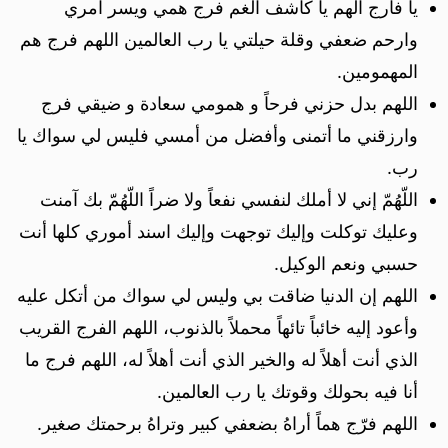
يا فارج الهم يا كاشف الغم فرج همي ويسر امري
وارحم ضعفي وقلة حيلتي يا رب العالمين اللهم فرج هم
المهمومين.
اللهم بدل حزني فرحاً و همومي سعادة و ضيقي فرج
وارزقني ما أتمنى وأفضل من أمسي فليس لي سواك يا
رب.
اللّهُمّ إني لا أملك لنفسي نفعاً ولا ضراً اللّهُمّ بك آمنت
وعليك توكلت وإليك توجهت وإليك اسند أموري كلها أنت
حسبي ونعم الوكيل.
اللهم إن الدنيا ضاقت بي وليس لي سواك من أتكل عليه
وأعود إليه خائباً تائهاً محملاً بالذنوب، اللهم الفرج القريب
الذي أنت أهلاً له والخير الذي أنت أهلاً له، اللهم فرج ما
أنا فيه بحولك وقوتك يا رب العالمين.
اللهم فرّج هماً أراهُ بضعفي كبير وتراهُ برحمتك صغير.