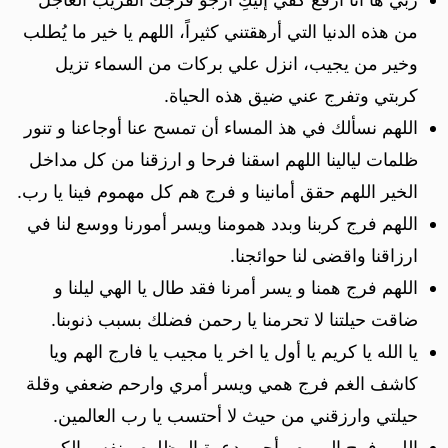
من هذه الدنيا التي أرهقتني كثيراً، اللهم يا خير ما يُطلب
وخير من يجيب، انزل علي بركات من السماء تزيل
كربتي وتفرج عني ضيق هذه الحياة.
اللهم نسألك في هذ المساء أن تمسح عنا أوجاعنا و تنور
ظلمات ليالينا اللهم اسقنا فرحا و ارزقنا من كل مداخل
الخير اللهم حقق أمانينا و فرج هم كل مهموم فينا يا رب.
اللهم فرج كربنا وبدد همومنا ويسر أمورنا ووسع لنا في
ارزاقنا واقضى لنا حوائجنا.
اللهم فرج همنا و يسر أمرنا فقد طال يا الهي ليلنا و
ضاقت حيلتنا لا تحرمنا يا رحمن فضلك بسبب ذنوبنا.
يا الله يا كريم يا أول يا اخر يا مجيب يا فارج الهم ويا
كاشف الغم فرج همي ويسر أمري وارحم ضعفي وقلة
حيلتي وارزقني من حيث لا أحتسب يا رب العالمين.
اللهم فرج الهموم وأجب دعوة المظلوم ونفس الكروب