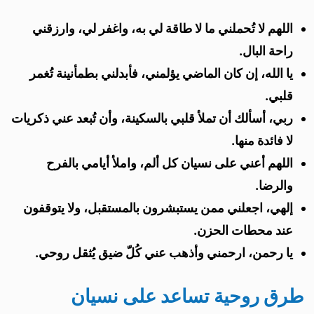
اللهم لا تُحملني ما لا طاقة لي به، واغفر لي، وارزقني
راحة البال.
يا الله، إن كان الماضي يؤلمني، فأبدلني بطمأنينة تُغمر
قلبي.
ربي، أسألك أن تملأ قلبي بالسكينة، وأن تُبعد عني ذكريات
لا فائدة منها.
اللهم أعني على نسيان كل ألم، واملأ أيامي بالفرح
والرضا.
إلهي، اجعلني ممن يستبشرون بالمستقبل، ولا يتوقفون
عند محطات الحزن.
يا رحمن، ارحمني وأذهب عني كُلّ ضيق يُثقل روحي.
طرق روحية تساعد على نسيان