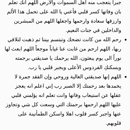
جبراً يتعجب منه اهل السموات والأرض اللهم انك تعلم
بان وفاتها كسر قلبي فأعني يا الله على تحمل هذا الألم
وارزقها سعادة وارحمها واجعلها اللهم من المبشرين
والداخلين في جنات النعيم.
رحم الله من كانت تضحك وتبتسم بيننا ثم ذهبت لتلاقي
ربها، اللهم ارحم من غابت عنا غياباً موجعاً اللهم ابعث لها
نوراً الى يوم يبعثون، الله يرحمك يا صديقتي برحمته
ويسكنكِ الفردوس الأعلى ويجبر قلبي يا رب.
اللهم إنها صديقتي الغالية وروحي وإن الفقد جمرة لا
يخمدها بعد رحمتك إلا الصبر رب إني اعلم انه يعجز
عقلها عن استيعاب وفاتها وانت تعلم انه يؤلمني قلبي
عليها اللهم ارحمها برحمتك التي وسعت كل شي وتجاوز
عنها واجبر كسر قلوب اهلا واسكن الطمأنينة على
قلوبهم.