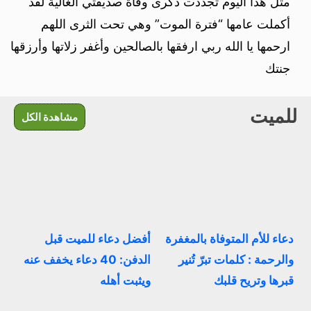
مثل هذا اليوم تجددت ذكرى وفاة صديقتي الغالية لقد
أكملت عامها “فترة الموت” وهي تحت الثرى اللهم
ارحمها يا الله ربي ارفقها بالصالحين وأغفر زلاتها وأرزقها
جنتك
للميت
مشاهدة الكل
دعاء للأم المتوفاة بالمغفرة
أفضل دعاء للميت قبل
والرحمة : كلمات تبرّ تُنير
الدفن: 40 دعاء يخفف عنه
قبرها وتريح قلبك
ويثبت أهله