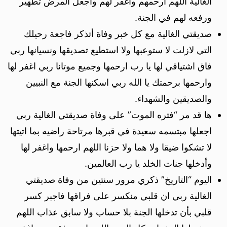
الغالية اللهم أرحمهم وأغفر لهم وأجعل المرض تطهير
ورفعه لهم في الجنة.
صديقتي الغالية مع كل خبر وفاة أتذكر فاجعة رحيلك
التي لازلت لا ستوعبها ولا استطيع تصديقها ونسيانها ربي
فاق اشتياقي لها يا رب ارحمها وجميع موتانا ربي اغفر لها
وارحمها برحمتك يا الله ربي اسكنها الجنة مع النبيين
والصديقين والشهداء.
ها قد مر “فتره الموت” على وفاة صديقتي الغالية ربي
اجعلها مبتسمه سعيدة في قبرها مرتاحة راضيه بما اتيتها
لا تشكوا ضيقا ولا هما ولا حزنا اللهم ارحمها واغفر لها
وأدخلها جنات الخلد يا رب العالمين.
اليوم “التاريخ” ذكري مرور سنتين من وفاة صديقتي
الغالية ربي ان قلبي منكسر على فراقها فاجبر كسر
قلبي بأن تدخلها الجنة بلا حساب ولا سابق عذاب اللهم