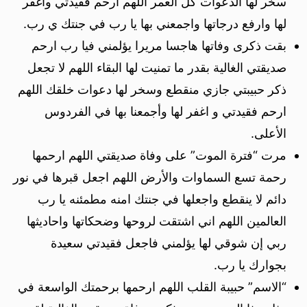
سخر لها الدعوات كل العمر اللهم ارحم فقيدتي واغفر
لها وارفع درجاتها واجمعني بها يا رب في جنتك ي رب.
بقت ذكرى وفاتها هاجسا مريرا يؤلمني فيا رب ارحم
صديقتي الغالية بقدر ما تمنيت لها البقاء اللهم لا تجعل
ذكر حبيبتي جازي منقطع وسخر لها دعوات خلقك اللهم
ارحم فقيدتي و اغفر لها وأجمعنا بها في الفردوس
الأعلى.
مرت “فترة الموت” على وفاة صديقتي اللهم ارحمها
رحمة تسع السماوات والأرض اللهم اجعل قبرها في نور
دائم لا ينقطع واجعلها في جنتك امنه مطمئنه يا رب
العالمين اللهم اني اشتقت لروحها وضحكاتها واحاديثها
ربي إن شوقي لها يؤلمني فاجعل فقيدتي سعيدة
بجوارك يا رب.
“الاسم” حبيبة القلب اللهم ارحمها برحمتك الواسعة في