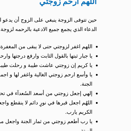
اللهم ارحم زوجتي
حين تتوفى الزوجة ينبغي على الزوج أن يدعو له
الدعاء الذي يجمع جميع الادعية بالرحمه لزوجة.
اللهم اغفر لزوجتي حتى لا يبقى من المغفرة 
يا جبار ثبتها بالقول الثابت وارفع درجتها وا
يا كريم إن زوجتي عاشت طيبة و رحلت طيبة ي
يا وأسع ارحم زوجتي الغالية واغفر لها و ا
الجنة.
إلهي إجعل زوجتي من أسعد السُعدآء في تحت ا
اللهُم اجعل قبرها في نورٍ دائم لا ينقطع واج
الكريم يارب.
يا رب أطعم زوجتي من ثمار الجنة واجعل من ن
الميتة.