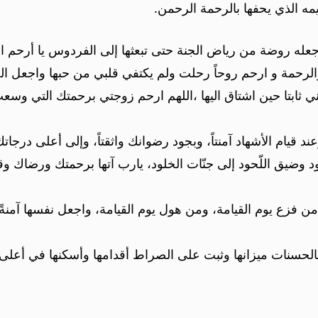
مه الذي يحفها بالرحمة الرحمن.
عله روضة من رياض الجنة حتى تبعثها إلى الفردوس يا أرحم ال
والرحمة و ارحم روحاً رحلت ولم يكتفي قلبي من حبها واجعل الج
 ثابتا حين اشتاق اليها ،اللهم ارحم زوجتي برحمتك التي وسع
قيام الأشهاد آمنتاً، وبجود رضوانك واثقتاً، وإلى أعلى درجاتك س
وضيق اللّحود إلى جنّات الخلود، يارب آتها برحمتك ورضاك وقها
ن فزع يوم القيامة، ومن هول يوم القيامة، واجعل نفسها آمنةً
بالحسنات ميزانها وثبت على الصراط أقدامها وأسكنها في أعل