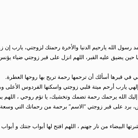
حمد رسول الله يارحيم الدنيا والأخرة رحمتك لزوجتي، يارب إن 
ها حين يضيق عليه القبر، اللهم انزل على قبر زوجتي ضياء يؤ
 في قبرها أسألك أن ترحمها رحمة تريح بها روحها العطرة.
إلهي يارب أرحم ميتة قلبي زوجتي واسكنها الفردوس الأعلى وهي م
إليك الله يرحمك رحمة تضمك وتخشيك، يا تؤم روحي ، اللهم ي
شمس، برد على قبر زوجتي “الاسم” برحمة من رحماتك التي وسع
تها البيضاء من نار جهنم ، اللهم افتح لها أبواب جنتك و أبوا