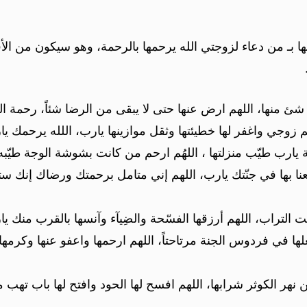
ا بـ من دعاء لزوجتي الله يرحمها بالرحمة، وهو سيكون من الأ
شئ منها، اللهم ارض عنها حتى لا يبقى من الرضا شئاً، رحمة ال
رحم زوجي واغفر لها خطيئتها وثقل موازينها يارب، اللله يرحمك يا
ارب طيّب منزلتها ، اللهُم ارحم من كانت بشوشة الوجة طيّبه،
جمعنا بها في جنّتك يارب، اللهم إني متامل برحمتك ورضاك إن
لتراب، اللهم أرزقها الفسّحة والضِيآء وآنسها بالقرب منك يار
علها في فردوس الجنة مرتاحتاً، اللهم ارحمها واعفو عنها وكرمها
هر الكوثر شرابها، اللهم افسح لها الحود وافتح لها باب تهب م