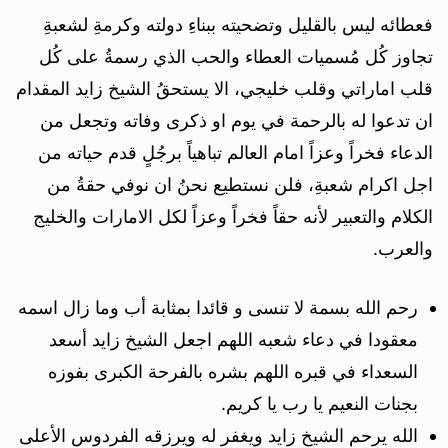
فعطائه ليس بالقليل وتضحيته ببناءِ دولته وكرمةِ لشعبةِ
تجاوز كُل مُسميات العطاء والحب الذي رسمةُ على كُل
قلب اماراتي وقلب خليجي، الا يستحقُ الشيخ زايد المقدام
ان تدعوا له بالرحمة في يوم او ذكرى وفاته وتجعل من
الدعاء فخراً وعزاً امام العالم تباهياً برجُلٍ قدم حياته من
اجل اكرام شعبةِ، فلن نستطيع نحنُ ان نوفي حقةُ من
الكلام والتعبير لأنه حقاً فخراً وعزاً لكل الامارات والخليج
والعرب.
رحم الله بسمة لا تنسى و قائدا بمثابة أب وما زال اسمه
معقودا في دعاء شعبه اللهم اجعل الشيخ زايد أسعد
السعداء في قبره اللهم بشره بالفرحة الكبرى بفوزه
بجنات النعيم يا رب يا كريم.
الله يرحم الشيخ زايد ويغفر له ويرزقه الفردوس الأعلى