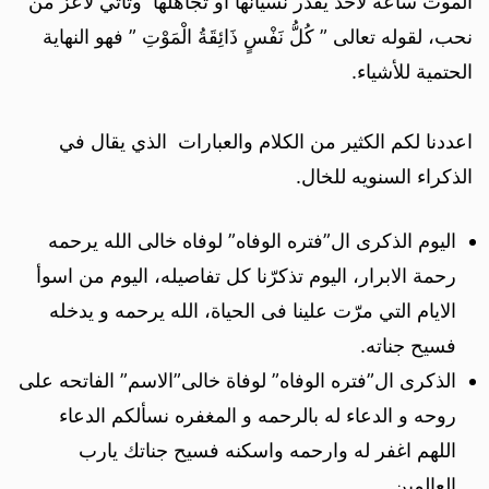
الموت ساعة لاحد يقدر نسيانها او تجاهلها وتاتي لاعز من
نحب، لقوله تعالى ” كُلُّ نَفْسٍ ذَائِقَةُ الْمَوْتِ ” فهو النهاية
الحتمية للأشياء.
اعددنا لكم الكثير من الكلام والعبارات الذي يقال في
الذكراء السنويه للخال.
اليوم الذكرى ال”فتره الوفاه” لوفاه خالى الله يرحمه
رحمة الابرار، اليوم تذكرّنا كل تفاصيله، اليوم من اسوأ
الايام التي مرّت علينا فى الحياة، الله يرحمه و يدخله
فسيح جناته.
الذكرى ال”فتره الوفاه” لوفاة خالى”الاسم” الفاتحه على
روحه و الدعاء له بالرحمه و المغفره نسألكم الدعاء
اللهم اغفر له وارحمه واسكنه فسيح جناتك يارب
العالمين.