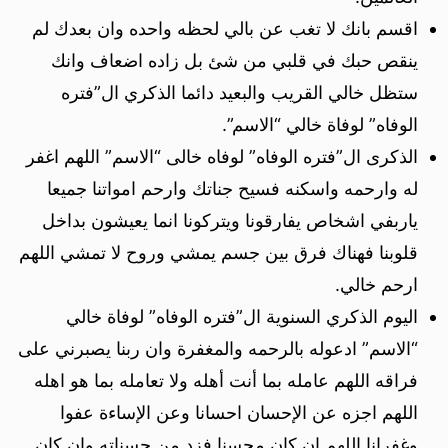
اقسم بانك لا تغب عن بالي لحظه واحده وان بعدك لم
ينقص حبك في قلبي من شئ بل زاده اضعاف وانك
ستظل خالي القريب والبعيد دائما الذكري ال”فتره
الوفاه” لوفاة خالي “الاسم”.
الذكرى ال”فتره الوفاه” لوفاه خالى “الاسم” اللهم اغفر
له وارحمه واسكنه فسيح جناتك وارحم امواتنا جميعا
ياربفي اشخاص يفارقونا ويتركونا انما يعيشون بداخل
قلوبنا فهناك فرق بين جسم يمشي وروح لا تمشي اللهم
ارحم خالي.
اليوم الذكري السنوية ال”فتره الوفاه” لوفاة خالي
“الاسم” ادعوله بالرحمه والمغفرة وان ربنا يصبرني على
فراقه اللهم عامله بما أنت أهله ولا تعامله بما هو اهله
اللهم اجزه عن الإحسان احسانا وعن الإساءة عفوا
وغفرانا اللهم ان كان محسنا فزد من حسناته وان كان