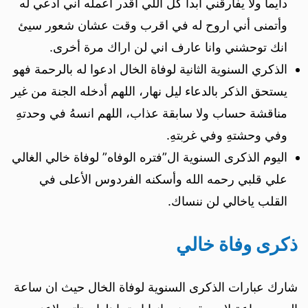
دايماً ولا يفارقني ابدأً كل اللي اقدر اعمله اني ادعي له
وأتمنى أني اروح له في اقرب وقت عشان شعور سيئ
انك توحشني وانا عارف اني لن اراك مرة أخرى.
الذكري السنوية الثانية لوفاة الخال ادعوا له بالرحمة فهو
يستحق الذكر بالدعاء ليل نهار، اللهم أدخله الجنة من غير
مناقشة حساب ولا سابقة عذاب، اللهم انسهُ في وحدتهِ
وفي وحشتهِ وفي غربتهِ.
اليوم الذكرى السنوية ال”فتره الوفاه” لوفاة خالي الغالي
علي قلبي رحمه الله وأسكنه الفردوس الأعلى في
القلب ياخالي لن ننساك.
ذكرى وفاة خالي
شارك عبارات الذكرى السنوية لوفاة الخال حيث ان ساعة