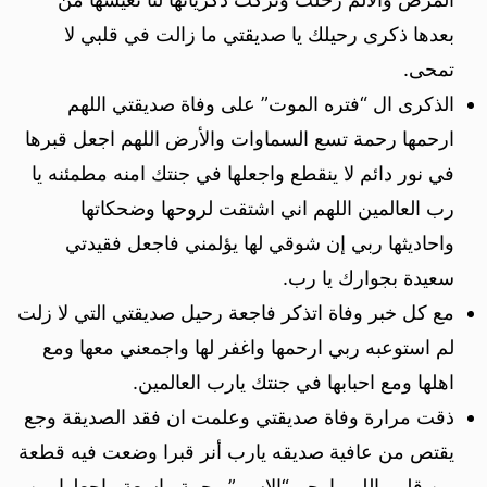
بعدها ذكرى رحيلك يا صديقتي ما زالت في قلبي لا
تمحى.
الذكرى ال “فتره الموت” على وفاة صديقتي اللهم
ارحمها رحمة تسع السماوات والأرض اللهم اجعل قبرها
في نور دائم لا ينقطع واجعلها في جنتك امنه مطمئنه يا
رب العالمين اللهم اني اشتقت لروحها وضحكاتها
واحاديثها ربي إن شوقي لها يؤلمني فاجعل فقيدتي
سعيدة بجوارك يا رب.
مع كل خبر وفاة اتذكر فاجعة رحيل صديقتي التي لا زلت
لم استوعبه ربي ارحمها واغفر لها واجمعني معها ومع
اهلها ومع احبابها في جنتك يارب العالمين.
ذقت مرارة وفاة صديقتي وعلمت ان فقد الصديقة وجع
يقتص من عافية صديقه يارب أنر قبرا وضعت فيه قطعة
من قلبي اللهم ارحم “الاسم” رحمة واسعة واجعلها من