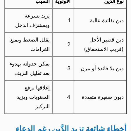
نوع الدين
الأولوية
السبب
يزيد بسرعة
دين بفائدة عالية
1
ويستنزف الدخل
دين قصير الأجل
يقلل الضغط ويمنع
2
(قريب الاستحقاق)
الغرامات
يمكن جدولته بهدوء
دين بلا فائدة أو مرن
3
بعد تقليل النزيف
إغلاقها يرفع
ديون صغيرة متعددة
4
المعنويات ويزيد
التركيز
أخطاء شائعة تزيد الدَّين رغم الدعاء