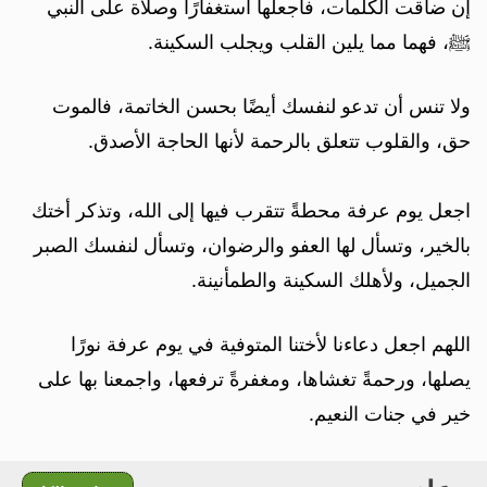
إن ضاقت الكلمات، فاجعلها استغفارًا وصلاة على النبي
ﷺ، فهما مما يلين القلب ويجلب السكينة.
ولا تنس أن تدعو لنفسك أيضًا بحسن الخاتمة، فالموت
حق، والقلوب تتعلق بالرحمة لأنها الحاجة الأصدق.
اجعل يوم عرفة محطةً تتقرب فيها إلى الله، وتذكر أختك
بالخير، وتسأل لها العفو والرضوان، وتسأل لنفسك الصبر
الجميل، ولأهلك السكينة والطمأنينة.
اللهم اجعل دعاءنا لأختنا المتوفية في يوم عرفة نورًا
يصلها، ورحمةً تغشاها، ومغفرةً ترفعها، واجمعنا بها على
خير في جنات النعيم.