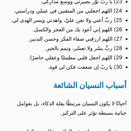
23) يا ربّ نوّر بصيرتي ووسع مداركي.
24) اللهم اجعلني من المتقنين في عملي ودراستي.
25) ربِّ أعني ولا تعن عليّ، واهدني ويسر الهدى لي.
26) اللهم إني أعوذ بك من العجز والكسل.
27) اللهم ارزقني صفاء الفكر وحسن التدبير.
28) ربِّ يسّر ولا تعسّر، وتمم بالخير.
29) اللهم اجعل قلبي مطمئنًا وعقلي حاضرًا.
30) يا ربّ إن ضعفت فكن لي قوة.
أسباب النسيان الشائعة
أحيانًا لا يكون النسيان مرتبطًا بقلة الذكاء، بل بعوامل
حياتية بسيطة تؤثر على التركيز.