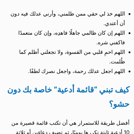
اللهم خذ لي حقي ممن ظلمني، وأرني عدلك فيه دون
أن أعتدي.
اللهم إن كان ظالمي جاهلًا فاهدِه، وإن كان متعمدًا
فاكفني شره.
اللهم احمِ قلبي من القسوة، ولا تجعلني أظلم كما
ظُلمت.
اللهم اجعل عدلك رحمة، واجعل نصرك لطفًا.
كيف تبني “قائمة أدعية” خاصة بك دون
حشو؟
أفضل طريقة للاستمرار هي أن تكتب قائمة قصيرة من
10 أدعية ثابتة تكررها يوميًا، ثم تضيف دعاءين أو ثلاثة