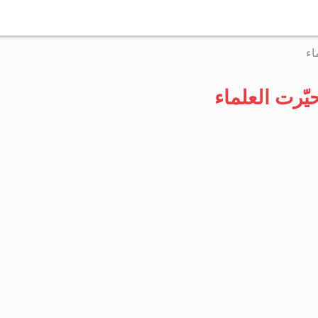
التخطي
إلى
اء
المحتوى
ّرت العلماء