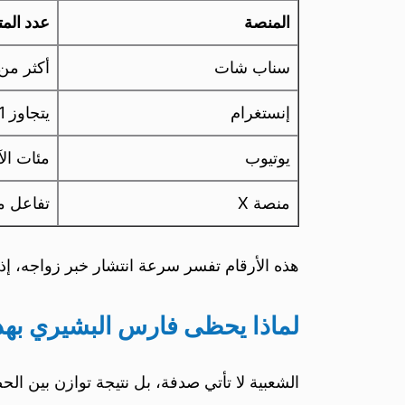
المنصة
عدد المت
سناب شات
أكثر من 3.2 ملي
إنستغرام
يتجاوز 1.1 مليون
يوتيوب
مئات ال
منصة X
تفاعل م
هذه الأرقام تفسر سرعة انتشار خبر زواجه، إ
لماذا يحظى فارس البشيري بهذ
الشعبية لا تأتي صدفة، بل نتيجة توازن بين ا