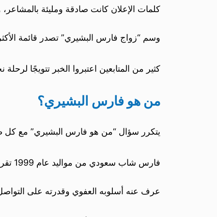
كلمات الإعلان كانت صادقة ومليئة بالمشاعر، 
وسم “زواج فارس البشيري” تصدر قائمة الأكثر ت
كثير من المتابعين اعتبروا الخبر تتويجًا لرحل
من هو فارس البشيري؟
يتكرر سؤال “من هو فارس البشيري” مع كل ظهو
فارس شاب سعودي من مواليد عام 1999 تقريبًا، اشتهر بصناعة المحتوى الاجتماعي الذي يمزج بين الترفيه والرسائل الإيجابية.
عرف عنه أسلوبه العفوي وقدرته على التواصل م